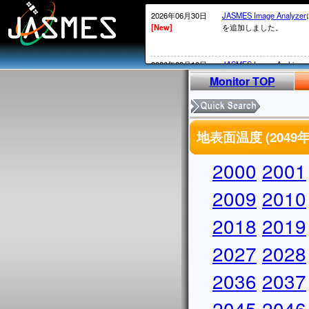
2026年06月30日
JASMES Image Analyzer
[New]
を追加しました。
2026年03月10日
JASMES Image Archive
[New]
表示物理 量を追加しまし
Monitor TOP
2026年02月20日
衛星内の時刻がGPS系か
[New]
2026年02月12日頃～02
地表面温度 (204
ータについては、
MOS系の通常の処理が
かかる）ことが発生して
2000
2001
処理されていないデータ
実施していきます。
2009
2010
2026年02月13日
・SGLI標準データ、SG
2018
2019
[New]
しています。サービス復
・
JASMES Image Archiv
2027
に表示物理量を追加しま
2028
2025年12月26日
2026/1/7よりSGLIの
2036
2037
[New]
からV1002にアップデ
アップデートについては
2045
2046