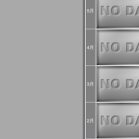
2024年10月07日
2024年10月03日(木)
JASMES関連ページの
5月
ましたが、復旧しました
2024年08月16日
2024年8月12日から8月
GCOM-Cの観測が、8月1
した。
8月12～15日のデータは
4月
降の観測画像・データは
2024年03月25日
JASMES Map Moni
追加しました。詳細は
操
2024年02月27日
JASMES Map Monitor
に蒸
3月
た。蒸発散量については
2024年02月14日
システムメンテナンスの
[3月6日 更新]
止などの影響が出る見込
日時：
1回目：02月19日（月）
2月
2回目：02月22日（木）～2
(01:00UTC)：Web更
3回目：02月26日（月）10:0
06:00UTC）： Web