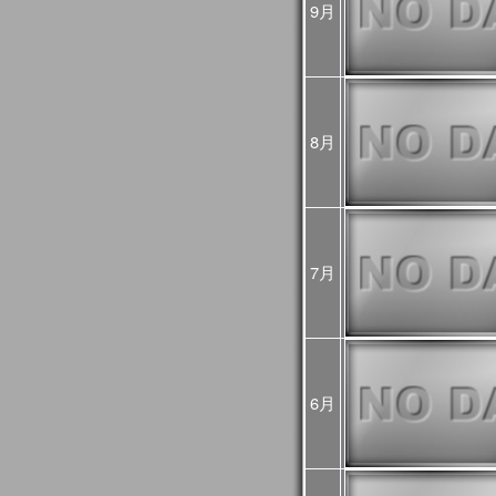
9月
め、
今後再処理を予定してお
悪い可能性があるためご
2025年02月25日
JASMES Imageに
[Update]
・雪氷分布 (SGLI + VIIRS
・雪氷分布 気象値との偏差 (S
8月
MODIS(Terra+Aqua))
・蒸発散指数 気象値との偏差
MODIS(Terra+Aqua))
雪氷分布の偏差画像につ
較して特殊な表示をして
詳細は
こちら
をご確認く
7月
2025年01月06日
旧内湾モニタは公開停止
内湾モニタ
をご利用くだ
JASMES Climate
後は
JASMES Image Arch
2024年11月26日
6月
2024年12月末に
内湾モニ
[Update]
ニタ
へ統合します。
GEE版 内湾モニタの機
ら
をご確認ください。