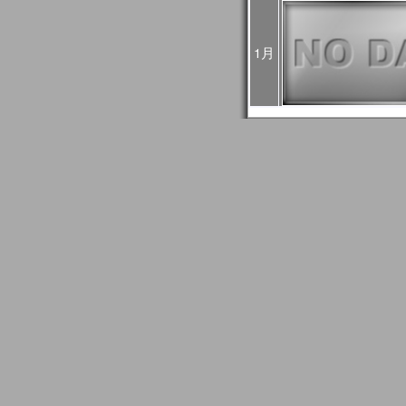
4回目：02月27日（火）
5回目：03月04日（月）
6回目：03月06日（水）10:0
1月
03:00UTC）： Web
2024年01月24日
1月30日に予定されてい
止になりました。
2024年01月24日
2024/01/27はメール
GCOM問い合わせ事務
信できない場合がありま
もし送信エラーとなって
て再送信をお願いします
2024年01月18日
JASMESページのリニュ
FAQ更新、JASMES Map 
リアルのユーザガイド追加。JA
時系列グラフに気候値表
2023年12月20日
JASMES関連ページの
す。サービス復旧時にお
2023年11月27日
12/7、12/19、12/2
め、SGLI準リアルモニ
のデータ配信に遅延が発