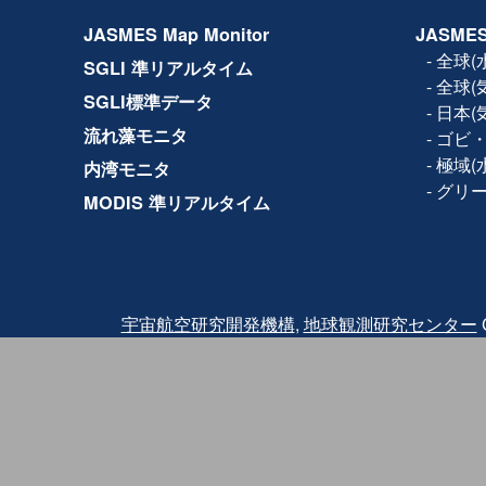
2017年11月14日
設備保守のため、下記日時で
JASMES Map Monitor
JASMES
ルの全サービス(Web、F
きません。
-
全球(
SGLI 準リアルタイム
日時：2017年11月15日(水) 1
-
全球(
2017年10月19日
利用規約が改訂され、商
SGLI標準データ
-
日本(
2017年5月8日
JASMES Map Monito
流れ藻モニタ
-
ゴビ・
Ver.2では試験版では地
の各物理量の閲覧に加え
-
極域(
内湾モニタ
参照する機能を追加して
-
グリ
MODIS 準リアルタイム
2016年3月2日
Terra/MODISの品質
2016年2月18日にTer
2月24日に観測を再開し
バンドと熱赤外バンドに
されたため、2月24日〜2月2
クトについては、利用に
また、復旧後も同波 長
宇宙航空研究開発機構
,
地球観測研究センター
C
っている可能性がありま
その他、
詳細はこちら
を
2015年12月25日
JASMES Map Monit
試験版では地図サービスを
量を閲覧することが出来
ご利用いただいた感想に
力ください。
2014年07月04日
JASMES Polar（水