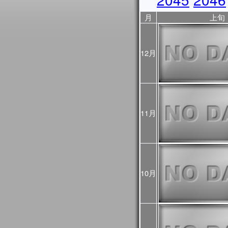
2025年10月31日
JASMES Image Archive
月
上旬
に、データ提供期間を表
2025年10月17日
10/18から10/23まで
ので、ご利用の際はご注
12月
ントリスト
をご覧くださ
2025年10月06日
JASMES Image Archive
表示物理量を追加しまし
2025年05月28日
JASMES MODISデータ
11月
を公開しました。
2025年03月28日
JASMESエアロゾル統
し、v3200として公開し
また、この更新にあわせて
10月
像についても再作成を行
プロダクト詳細について
過去に公開したプロダクト
をご確認ください。
2025年03月28日
2024年12月～2025
初期値（モデル予測値）