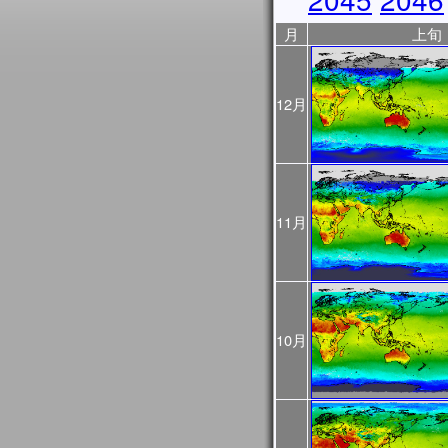
2025年10月31日
JASMES Image Archive
月
上旬
に、データ提供期間を表
2025年10月17日
10/18から10/23まで
ので、ご利用の際はご注
12月
ントリスト
をご覧くださ
2025年10月06日
JASMES Image Archive
表示物理量を追加しまし
2025年05月28日
JASMES MODISデータ
11月
を公開しました。
2025年03月28日
JASMESエアロゾル統
し、v3200として公開し
また、この更新にあわせて
10月
像についても再作成を行
プロダクト詳細について
過去に公開したプロダクト
をご確認ください。
2025年03月28日
2024年12月～2025
初期値（モデル予測値）