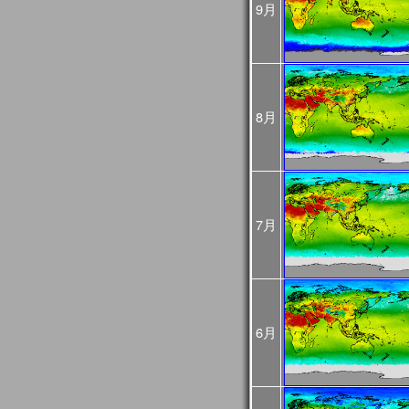
9月
め、
今後再処理を予定してお
悪い可能性があるためご
2025年02月25日
JASMES Imageに
[Update]
・雪氷分布 (SGLI + VIIRS
・雪氷分布 気象値との偏差 (S
8月
MODIS(Terra+Aqua))
・蒸発散指数 気象値との偏差
MODIS(Terra+Aqua))
雪氷分布の偏差画像につ
較して特殊な表示をして
詳細は
こちら
をご確認く
7月
2025年01月06日
旧内湾モニタは公開停止
内湾モニタ
をご利用くだ
JASMES Climate
後は
JASMES Image Arch
2024年11月26日
6月
2024年12月末に
内湾モニ
[Update]
ニタ
へ統合します。
GEE版 内湾モニタの機
ら
をご確認ください。