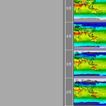
2024年10月07日
2024年10月03日(木)
JASMES関連ページの
5月
ましたが、復旧しました
2024年08月16日
2024年8月12日から8月
GCOM-Cの観測が、8月1
した。
8月12～15日のデータは
4月
降の観測画像・データは
2024年03月25日
JASMES Map Moni
追加しました。詳細は
操
2024年02月27日
JASMES Map Monitor
に蒸
3月
た。蒸発散量については
2024年02月14日
システムメンテナンスの
[3月6日 更新]
止などの影響が出る見込
日時：
1回目：02月19日（月）
2月
2回目：02月22日（木）～2
(01:00UTC)：Web更
3回目：02月26日（月）10:0
06:00UTC）： Web