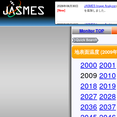
2026年06月30日
JASMES Image Analyzer
[New]
を追加しました。
2026年03月10日
JASMES Image Archive
[New]
表示物理 量を追加しまし
Monitor TOP
2026年02月20日
衛星内の時刻がGPS系か
[New]
2026年02月12日頃～02
地表面温度 (200
ータについては、
MOS系の通常の処理が
かかる）ことが発生して
2000
2001
処理されていないデータ
実施していきます。
2009
2010
2026年02月13日
・SGLI標準データ、SG
2018
2019
[New]
しています。サービス復
・
JASMES Image Archiv
2027
に表示物理量を追加しま
2028
2025年12月26日
2026/1/7よりSGLIの
2036
2037
[New]
からV1002にアップデ
アップデートについては
2045
2046