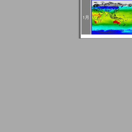
4回目：02月27日（火）
5回目：03月04日（月）
6回目：03月06日（水）10:0
1月
03:00UTC）： Web
2024年01月24日
1月30日に予定されてい
止になりました。
2024年01月24日
2024/01/27はメール
GCOM問い合わせ事務
信できない場合がありま
もし送信エラーとなって
て再送信をお願いします
2024年01月18日
JASMESページのリニュ
FAQ更新、JASMES Map 
リアルのユーザガイド追加。JA
時系列グラフに気候値表
2023年12月20日
JASMES関連ページの
す。サービス復旧時にお
2023年11月27日
12/7、12/19、12/2
め、SGLI準リアルモニ
のデータ配信に遅延が発