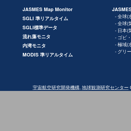
2017年11月14日
設備保守のため、下記日時で
JASMES Map Monitor
JASMES
ルの全サービス(Web、F
きません。
-
全球(
SGLI 準リアルタイム
日時：2017年11月15日(水) 1
-
全球(
2017年10月19日
利用規約が改訂され、商
SGLI標準データ
-
日本(
2017年5月8日
JASMES Map Monito
流れ藻モニタ
-
ゴビ・
Ver.2では試験版では地
の各物理量の閲覧に加え
-
極域(
内湾モニタ
参照する機能を追加して
-
グリ
MODIS 準リアルタイム
2016年3月2日
Terra/MODISの品質
2016年2月18日にTer
2月24日に観測を再開し
バンドと熱赤外バンドに
されたため、2月24日〜2月2
クトについては、利用に
また、復旧後も同波 長
宇宙航空研究開発機構
,
地球観測研究センター
C
っている可能性がありま
その他、
詳細はこちら
を
2015年12月25日
JASMES Map Monit
試験版では地図サービスを
量を閲覧することが出来
ご利用いただいた感想に
力ください。
2014年07月04日
JASMES Polar（水