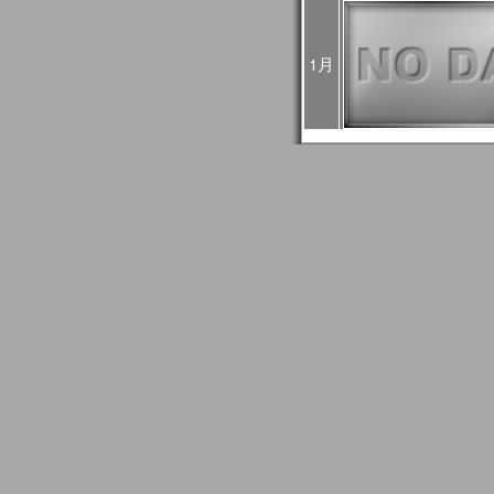
4回目：02月27日（火）
5回目：03月04日（月）
6回目：03月06日（水）10:0
1月
03:00UTC）： Web
2024年01月24日
1月30日に予定されてい
止になりました。
2024年01月24日
2024/01/27はメール
GCOM問い合わせ事務
信できない場合がありま
もし送信エラーとなって
て再送信をお願いします
2024年01月18日
JASMESページのリニュ
FAQ更新、JASMES Map 
リアルのユーザガイド追加。JA
時系列グラフに気候値表
2023年12月20日
JASMES関連ページの
す。サービス復旧時にお
2023年11月27日
12/7、12/19、12/2
め、SGLI準リアルモニ
のデータ配信に遅延が発