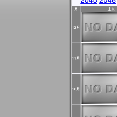
2025年10月31日
JASMES Image Archive
月
上旬
に、データ提供期間を表
2025年10月17日
10/18から10/23まで
ので、ご利用の際はご注
12月
ントリスト
をご覧くださ
2025年10月06日
JASMES Image Archive
表示物理量を追加しまし
2025年05月28日
JASMES MODISデータ
11月
を公開しました。
2025年03月28日
JASMESエアロゾル統
し、v3200として公開し
また、この更新にあわせて
10月
像についても再作成を行
プロダクト詳細について
過去に公開したプロダクト
をご確認ください。
2025年03月28日
2024年12月～2025
初期値（モデル予測値）