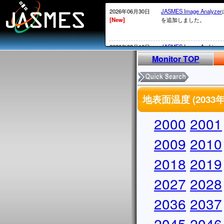
2026年06月30日
JASMES Image Analyzer
[New]
を追加しました。
2026年03月10日
JASMES Image Archive
[New]
表示物理 量を追加しまし
Monitor TOP
2026年02月20日
衛星内の時刻がGPS系か
[New]
2026年02月12日頃～02
地表面温度 (203
ータについては、
MOS系の通常の処理が
かかる）ことが発生して
2000
2001
処理されていないデータ
実施していきます。
2009
2010
2026年02月13日
・SGLI標準データ、SG
2018
2019
[New]
しています。サービス復
・
JASMES Image Archiv
2027
に表示物理量を追加しま
2028
2025年12月26日
2026/1/7よりSGLIの
2036
2037
[New]
からV1002にアップデ
アップデートについては
2045
2046