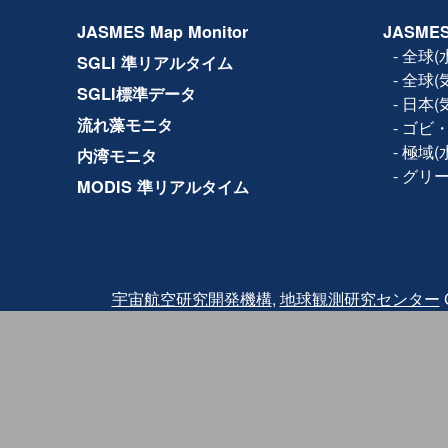
2017年11月14日
設備保守のため、下記日時で
JASMES Map Monitor
JASMES
ルの全サービス(Web、F
きません。
-
全球(
SGLI 準リアルタイム
日時：2017年11月15日(水) 1
-
全球(
2017年10月19日
利用規約が改訂され、商
SGLI標準データ
-
日本(
2017年5月8日
JASMES Map Monito
流れ藻モニタ
-
ゴビ・
Ver.2では試験版では地
の各物理量の閲覧に加え
-
極域(
内湾モニタ
参照する機能を追加して
-
グリ
MODIS 準リアルタイム
2016年3月2日
Terra/MODISの品質
2016年2月18日にTer
2月24日に観測を再開し
バンドと熱赤外バンドに
されたため、2月24日〜2月2
クトについては、利用に
また、復旧後も同波 長
宇宙航空研究開発機構
,
地球観測研究センター
C
っている可能性がありま
その他、
詳細はこちら
を
2015年12月25日
JASMES Map Monit
試験版では地図サービスを
量を閲覧することが出来
ご利用いただいた感想に
力ください。
2014年07月04日
JASMES Polar（水