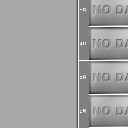
2024年10月07日
2024年10月03日(木)
JASMES関連ページの
5月
ましたが、復旧しました
2024年08月16日
2024年8月12日から8月
GCOM-Cの観測が、8月1
した。
8月12～15日のデータは
4月
降の観測画像・データは
2024年03月25日
JASMES Map Moni
追加しました。詳細は
操
2024年02月27日
JASMES Map Monitor
に蒸
3月
た。蒸発散量については
2024年02月14日
システムメンテナンスの
[3月6日 更新]
止などの影響が出る見込
日時：
1回目：02月19日（月）
2月
2回目：02月22日（木）～2
(01:00UTC)：Web更
3回目：02月26日（月）10:0
06:00UTC）： Web