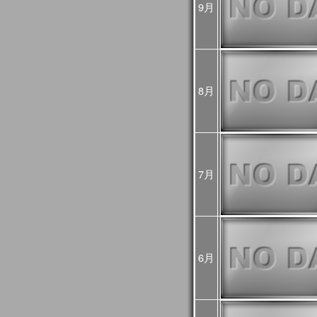
9月
め、
今後再処理を予定してお
悪い可能性があるためご
2025年02月25日
JASMES Imageに
[Update]
・雪氷分布 (SGLI + VIIRS
・雪氷分布 気象値との偏差 (S
8月
MODIS(Terra+Aqua))
・蒸発散指数 気象値との偏差
MODIS(Terra+Aqua))
雪氷分布の偏差画像につ
較して特殊な表示をして
詳細は
こちら
をご確認く
7月
2025年01月06日
旧内湾モニタは公開停止
内湾モニタ
をご利用くだ
JASMES Climate
後は
JASMES Image Arch
2024年11月26日
6月
2024年12月末に
内湾モニ
[Update]
ニタ
へ統合します。
GEE版 内湾モニタの機
ら
をご確認ください。