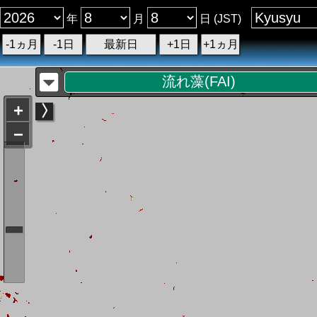
年
月
日 (JST)
-1ヵ月
-1日
最新日
+1日
+1ヵ月
流れ藻(FAI)
+
−