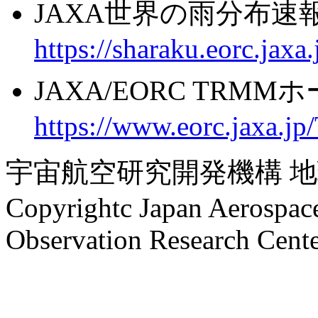
JAXA世界の雨分布速
https://sharaku.eorc.jax
JAXA/EORC TRM
https://www.eorc.jaxa.
宇宙航空研究開発機構 
Copyrightc Japan Aerospace
Observation Research Cent