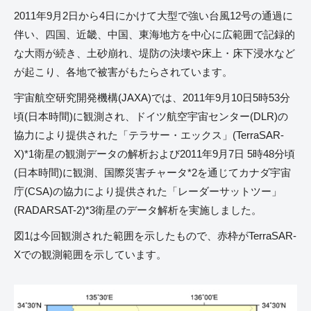
2011年9月2日から4日にかけて大型で強い台風12号の通過に
伴い、四国、近畿、中国、東海地方を中心に広範囲で記録的
な大雨が続き、土砂崩れ、堤防の決壊や床上・床下浸水など
が起こり、各地で被害がもたらされています。
宇宙航空研究開発機構(JAXA)では、2011年9月10日5時53分
頃(日本時間)に観測され、ドイツ航空宇宙センター(DLR)の
協力により提供された「テラサー・エックス」(TerraSAR-
X)*1衛星の観測データの解析および2011年9月7日 5時48分頃
(日本時間)に観測、国際災害チャータ*2を通じてカナダ宇宙
庁(CSA)の協力により提供された「レーダーサットツー」
(RADARSAT-2)*3衛星のデータ解析を実施しました。
図1は今回観測された範囲を示したもので、赤枠がTerraSAR-
Xでの観測範囲を示しています。