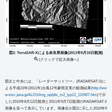
図2: TerraSAR-Xによる奈良県画像(2011年9月10日観測)
(クリックで拡大画像へ)
図左と中央には、「レーダーサットツー」(RADARSAT-2)に
よる平成23年(2011年)台風12号豪雨災害の観測結果(
http://ww
w.eorc.jaxa.jp/ALOS/img_up/jdis_rs2_typ12_110907.htm
)で示
した2010年8月12日観測と2011年9月7日観測のRADARSAT-2
画像を並べて表示しています。画像右が図2に示した2010年9