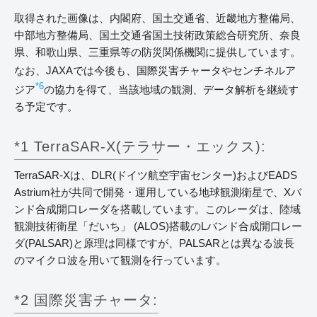
取得された画像は、内閣府、国土交通省、近畿地方整備局、
中部地方整備局、国土交通省国土技術政策総合研究所、奈良
県、和歌山県、三重県等の防災関係機関に提供しています。
なお、JAXAでは今後も、国際災害チャータやセンチネルア
*6
ジア
の協力を得て、当該地域の観測、データ解析を継続す
る予定です。
*1 TerraSAR-X(テラサー・エックス):
TerraSAR-Xは、DLR(ドイツ航空宇宙センター)およびEADS
Astrium社が共同で開発・運用している地球観測衛星で、Xバ
ンド合成開口レーダを搭載しています。このレーダは、陸域
観測技術衛星「だいち」 (ALOS)搭載のLバンド合成開口レー
ダ(PALSAR)と原理は同様ですが、PALSARとは異なる波長
のマイクロ波を用いて観測を行っています。
*2 国際災害チャータ: