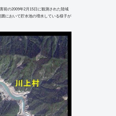
害前の2009年2月15日に観測された陸域
範囲において貯水池の増水している様子が