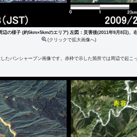
の様子 (約5km×5kmのエリア) 左図：災害後(2011年9月8日)、右
(クリックで拡大画像へ)
大したパンシャープン画像です。赤枠で示した箇所では周辺で起こ