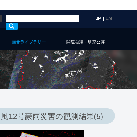
Q
JP
|
EN
画像ライブラリー
関連会議・研究公募
台風12号豪雨災害の観測結果(5)