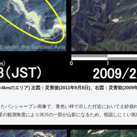
4kmのエリア) 左図：災害後(2011年9月8日)、右図：災害前(2009年
したパンシャープン画像で、黄色い枠で示した付近において土砂崩
星の観測角度により河川の一部が山影になるため、視認しにくい箇