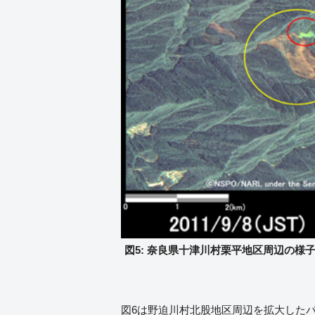
図5: 奈良県十津川村栗平地区周辺の様子 (
図6は野迫川村北股地区周辺を拡大した