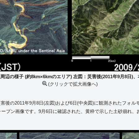
辺の様子 (約8km×6kmのエリア) 左図：災害後(2011年9月8日)、右
(クリックで拡大画像へ)
の2011年9月8日(左図)および6日(中央図)に観測されたフォルモ
ャープン画像です。9月6日に確認された、黄枠で示した土砂崩れ、