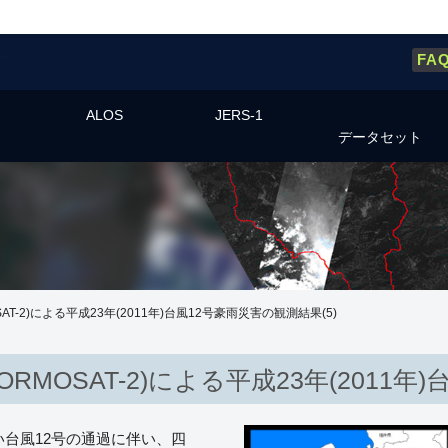
FA
ALOS
JERS-1
データセット
T-2)による平成23年(2011年)台風12号豪雨災害の観測結果(5)
MOSAT-2)による平成23年(2011年)
強い台風12号の通過に伴い、四