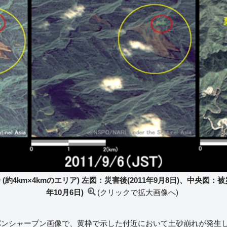
約4km×4kmのエリア) 左図：災害後(2011年9月8日)、中央図：被災後
年10月6日)
(クリックで拡大画像へ)
パンシャープン画像で、黄枠で示した付近において土砂崩れが発生