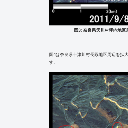
図3: 奈良県天川村坪内地区周辺
図4は奈良県十津川村長殿地区周辺を拡
す。