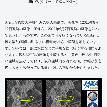
測)
(クリックで拡大画像へ)
図3は五條市大塔町付近の拡大画像で、画像左に2010年8月
12日観測の画像、画像右に2011年9月7日観測の画像を並べ
て表示したものです。この図で色が暗くなっている箇所は、
後方散乱(画像の明るさに相当)が小さい箇所を示していま
す。SARでは一般に水面などの平坦な面は暗く写る傾向があ
ります。図3の左右の画像を比較すると、黄色い円の中で暗
い領域が広がっており、観測領域内を流れる河川の幅が災害
後に大きく広がっている事が今回の判読から分かりました。