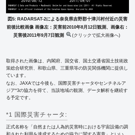
図5: RADARSAT-2による奈良県吉野郡十津川村付近の災害
前後比較画像 画像左：災害前2010年8月12日観測、画像右：
災害後2011年9月7日観測
(クリックで拡大画像へ)
取得された画像は、内閣府、国交省、国土交通省国土技術政
策総合研究所、和歌山県、三重県等の防災関係機関に提供し
ています。
なお、JAXAでは今後も、国際災害チャータやセンチネルア
ジア*3の協力を得て、当該地域の観測、データ解析を継続す
る予定です。
*1 国際災害チャータ:
正式名称を「自然または人為的災害時における宇宙設備の調
和された利用を達成するための協力に関する憲章」といい、