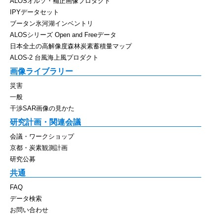
ALOSオルソ・補正画像プロダクト
IPYデータセット
ブータン氷河湖インベントリ
ALOSシリーズ Open and Freeデータ
日本全土の高解像度森林炭素蓄積量マップ
ALOS-2 台風海上風プロダクト
画像ライブラリー
災害
一般
干渉SAR画像の見かた
研究計画・関連会議
会議・ワークショップ
京都・炭素観測計画
研究公募
共通
FAQ
データ検索
お問い合わせ