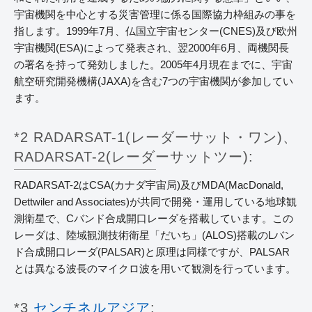
宇宙機関を中心とする災害管理に係る国際協力枠組みの事を
指します。1999年7月、仏国立宇宙センター(CNES)及び欧州
宇宙機関(ESA)によって発表され、翌2000年6月、両機関長
の署名を持って発効しました。2005年4月現在までに、宇宙
航空研究開発機構(JAXA)を含む7つの宇宙機関が参加してい
ます。
*2 RADARSAT-1(レーダーサット・ワン)、
RADARSAT-2(レーダーサットツー):
RADARSAT-2はCSA(カナダ宇宙局)及びMDA(MacDonald,
Dettwiler and Associates)が共同で開発・運用している地球観
測衛星で、Cバンド合成開口レーダを搭載しています。この
レーダは、陸域観測技術衛星「だいち」(ALOS)搭載のLバン
ド合成開口レーダ(PALSAR)と原理は同様ですが、PALSAR
とは異なる波長のマイクロ波を用いて観測を行っています。
*3
センチネルアジア
: