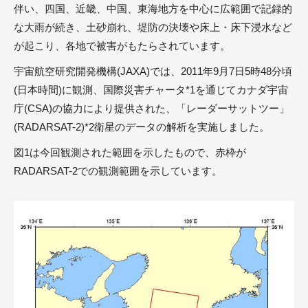
伴い、四国、近畿、中国、東海地方を中心に広範囲で記録的
な大雨が続き、土砂崩れ、堤防の決壊や床上・床下浸水など
が起こり、各地で被害がもたらされています。
宇宙航空研究開発機構(JAXA)では、2011年9月7日5時48分頃
(日本時間)に観測、国際災害チャータ*1を通じてカナダ宇宙
庁(CSA)の協力により提供された、「レーダーサットツー」
(RADARSAT-2)*2衛星のデータの解析を実施しました。
図1は今回観測された範囲を示したもので、赤枠が
RADARSAT-2での観測範囲を示しています。