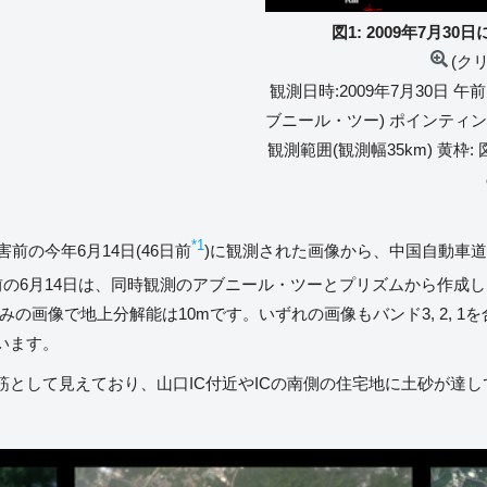
図1: 2009年7月
(ク
観測日時:2009年7月30日 午前1
ブニール・ツー) ポインティング角
観測範囲(観測幅35km) 黄枠
*1
前の今年6月14日(46日前
)に観測された画像から、中国自動車道
前の6月14日は、同時観測のアブニール・ツーとプリズムから作成
ーのみの画像で地上分解能は10mです。いずれの画像もバンド3, 2,
います。
として見えており、山口IC付近やICの南側の住宅地に土砂が達して