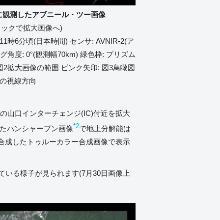
30日に観測したアブニール・ツー画像
リックで拡大画像へ)
1時6分頃(日本時間) センサ: AVNIR-2(ア
度: 0°(観測幅70km) 緑色枠: プリズム
: 図2拡大画像の範囲 ピンク矢印: 図3鳥瞰図
の視線方向
の山口インターチェンジ(IC)付近を拡大
*2
したパンシャープン画像
で地上分解能は
 1を合成したトゥルーカラー合成画像で表示
いる様子が見られます(7月30日画像上