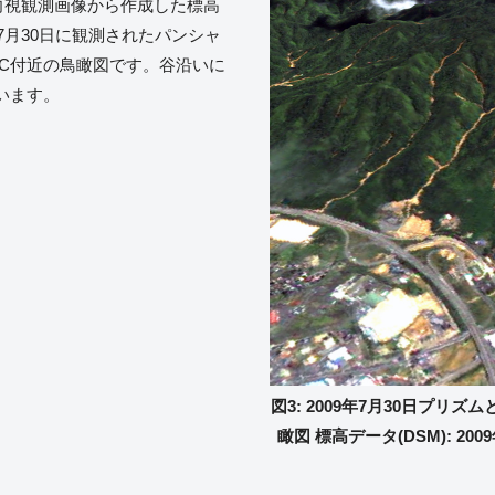
方向視観測画像から作成した標高
、7月30日に観測されたパンシャ
IC付近の鳥瞰図です。谷沿いに
います。
図3: 2009年7月30日プリ
瞰図 標高データ(DSM): 200