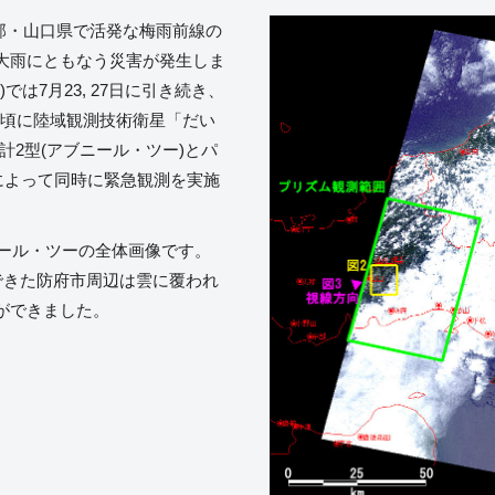
州北部・山口県で活発な梅雨前線の
大雨にともなう災害が発生しま
では7月23, 27日に引き続き、
同じ)頃に陸域観測技術衛星「だい
計2型(アブニール・ツー)とパ
によって同時に緊急観測を実施
ニール・ツーの全体画像です。
できた防府市周辺は雲に覆われ
ができました。