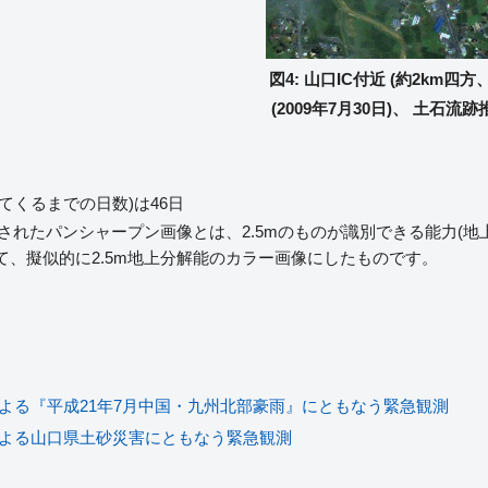
図4: 山口IC付近 (約2km四
(2009年7月30日)、 土石
てくるまでの日数)は46日
されたパンシャープン画像とは、2.5mのものが識別できる能力(地
、擬似的に2.5m地上分解能のカラー画像にしたものです。
による『平成21年7月中国・九州北部豪雨』にともなう緊急観測
)による山口県土砂災害にともなう緊急観測