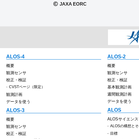
JAXA EORC
ALOS-4
ALOS-2
概要
概要
観測センサ
観測センサ
校正・検証
校正・検証
CVSTページ（限定）
基本観測計画
週間観測計画
観測計画
データを使う
データを使う
ALOS
ALOS-3
ALOSサイエン
概要
ALOSの構想と
観測センサ
校正・検証
目標