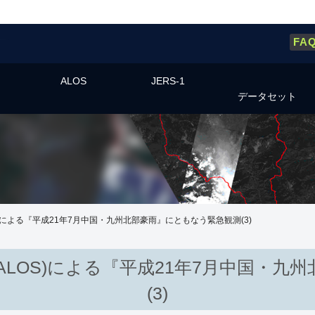
FA
ALOS
JERS-1
データセット
)による『平成21年7月中国・九州北部豪雨』にともなう緊急観測(3)
ALOS)による『平成21年7月中国・九
(3)