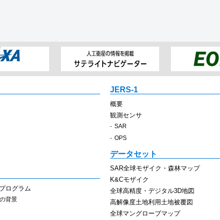
JERS-1
概要
観測センサ
SAR
OPS
データセット
SAR全球モザイク・森林マップ
K&Cモザイク
スプログラム
全球高精度・デジタル3D地図
その背景
高解像度土地利用土地被覆図
全球マングローブマップ