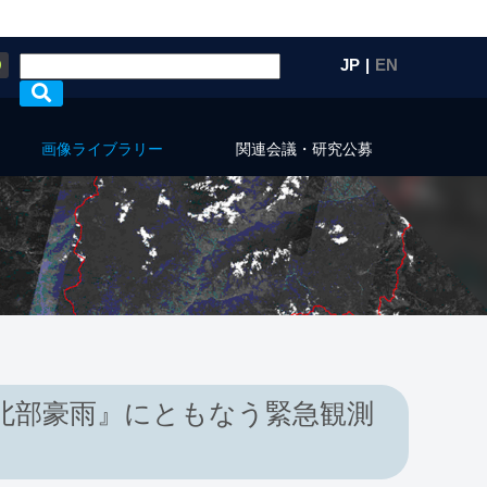
Q
JP
|
EN
画像ライブラリー
関連会議・研究公募
州北部豪雨』にともなう緊急観測