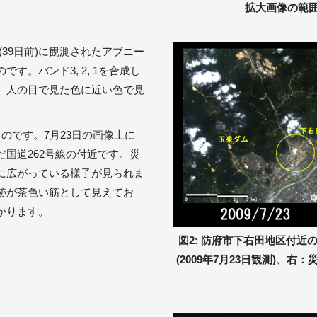
拡大画像の範囲
日(39日前)に観測されたアブニー
す。バンド3, 2, 1を合成し
、人の目で見た色に近い色で見
のです。7月23日の画像上に
国道262号線の付近です。災
に広がっている様子が見られま
跡が茶色い筋として見えてお
かります。
図2: 防府市下右田地区付近の
(2009年7月23日観測)、右：