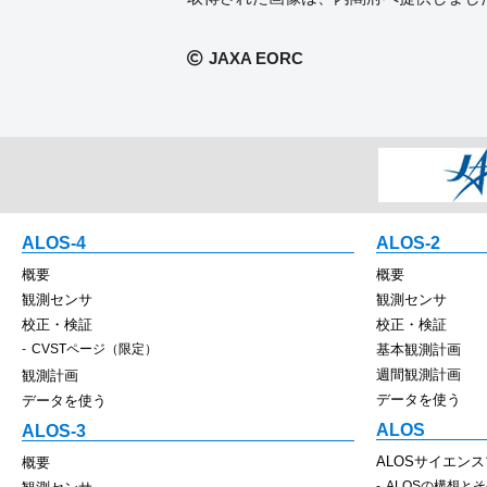
JAXA EORC
ALOS-4
ALOS-2
概要
概要
観測センサ
観測センサ
校正・検証
校正・検証
CVSTページ（限定）
基本観測計画
週間観測計画
観測計画
データを使う
データを使う
ALOS
ALOS-3
ALOSサイエン
概要
ALOSの構想と