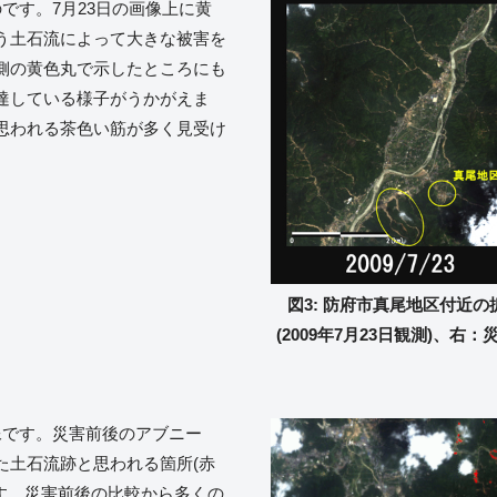
です。7月23日の画像上に黄
う土石流によって大きな被害を
側の黄色丸で示したところにも
達している様子がうかがえま
思われる茶色い筋が多く見受け
図3: 防府市真尾地区付近の
(2009年7月23日観測)、右：
像です。災害前後のアブニー
た土石流跡と思われる箇所(赤
す。災害前後の比較から多くの