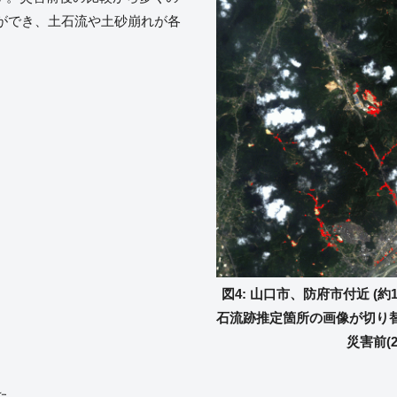
ができ、土石流や土砂崩れが各
図4: 山口市、防府市付近 (約
石流跡推定箇所の画像が切り替わり
災害前(2
た。