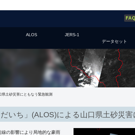
FA
ALOS
JERS-1
データセット
山口県土砂災害にともなう緊急観測
だいち」(ALOS)による山口県土砂災
雨前線の影響により局地的な豪雨