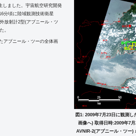
生しました。宇宙航空研究開発
1時16分頃に陸域観測技術衛星
赤外放射計2型(アブニール・ツ
た。
したアブニール・ツーの全体画
図1: 2009年7月23日に観
画像へ) 取得日時:2009年7月
AVNIR-2(アブニール・ツー)