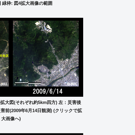
 緑枠: 図4拡大画像の範囲
拡大図(それぞれ約5km四方) 左：災害後
災害前(2009年6月14日観測) (クリックで拡
大画像へ)