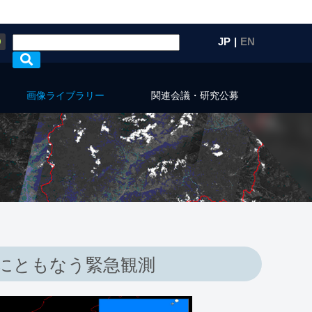
Q
JP
|
EN
画像ライブラリー
関連会議・研究公募
害にともなう緊急観測