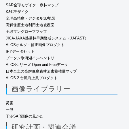
SAR全球モザイク・森林マップ
K&Cモザイク
全球高精度・デジタル3D地図
高解像度土地利用土地被覆図
全球マングローブマップ
JICA-JAXA熱帯林早期警戒システム（JJ-FAST）
ALOSオルソ・補正画像プロダクト
IPYデータセット
ブータン氷河湖インベントリ
ALOSシリーズ Open and Freeデータ
日本全土の高解像度森林炭素蓄積量マップ
ALOS-2 台風海上風プロダクト
画像ライブラリー
災害
一般
干渉SAR画像の見かた
研究計画・関連会議