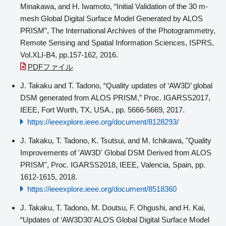
Minakawa, and H. Iwamoto, “Initial Validation of the 30 m-
mesh Global Digital Surface Model Generated by ALOS
PRISM”, The International Archives of the Photogrammetry,
Remote Sensing and Spatial Information Sciences, ISPRS,
Vol.XLI-B4, pp.157-162, 2016.
PDFファイル
J. Takaku and T. Tadono, “Quality updates of ‘AW3D’ global
DSM generated from ALOS PRISM,” Proc. IGARSS2017,
IEEE, Fort Worth, TX, USA., pp. 5666-5669, 2017.
https://ieeexplore.ieee.org/document/8128293/
J. Takaku, T. Tadono, K. Tsutsui, and M. Ichikawa, "Quality
Improvements of 'AW3D' Global DSM Derived from ALOS
PRISM", Proc. IGARSS2018, IEEE, Valencia, Spain, pp.
1612-1615, 2018.
https://ieeexplore.ieee.org/document/8518360
J. Takaku, T. Tadono, M. Doutsu, F. Ohgushi, and H. Kai,
“Updates of ‘AW3D30’ ALOS Global Digital Surface Model