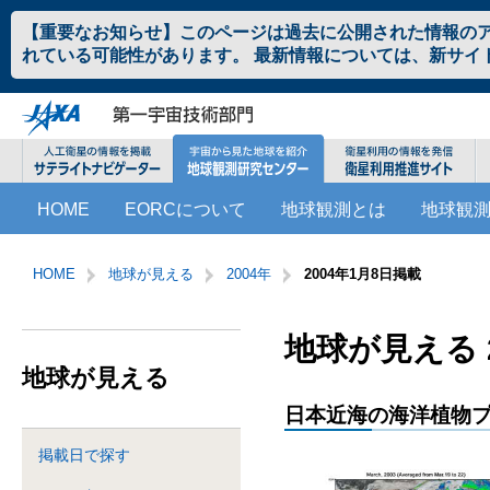
ペ
本
【重要なお知らせ】このページは過去に公開された情報の
ー
文
れている可能性があります。 最新情報については、新サイ
ジ
へ
の
ジ
先
ャ
頭
ン
で
プ
す。
す
こ
サ
る。
HOME
EORCについて
地球観測とは
地球観
こ
イ
か
ト
サ
こ
ら
内
イ
こ
HOME
地球が見える
2004年
2004年1月8日掲載
サ
共
ト
か
イ
通
内
ら
ト
メ
共
本
地球が見える 2
内
ニ
通
文
地球が見える
共
ュ
メ
で
通
ー
ニ
す。
日本近海の海洋植物
メ
を
ュ
ニ
読
ー
掲載日で探す
ュ
み
こ