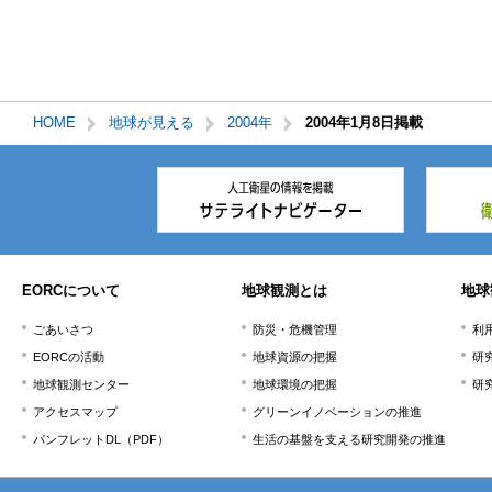
HOME
地球が見える
2004年
2004年1月8日掲載
本
文
こ
こ
ま
で。
EORCについて
地球観測とは
地球
ごあいさつ
防災・危機管理
利
EORCの活動
地球資源の把握
研
地球観測センター
地球環境の把握
研
アクセスマップ
グリーンイノベーションの推進
パンフレットDL（PDF）
生活の基盤を支える研究開発の推進