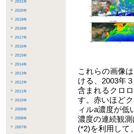
ー
飛
こ
2021年
で
ば
ま
2020年
す。
す。
で。
2019年
2018年
2017年
2016年
2015年
2014年
これらの画像は
2013年
ける、2003
2012年
含まれるクロロ
2011年
す。赤いほどク
2010年
ィルa濃度が低
2009年
濃度の連続観測
2008年
(*2)を利用
2007年