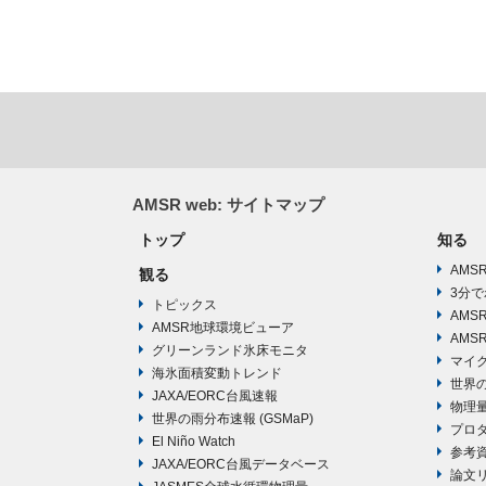
AMSR web: サイトマップ
トップ
知る
AMS
観る
3分で
トピックス
AMS
AMSR地球環境ビューア
AMS
グリーンランド氷床モニタ
マイ
海氷面積変動トレンド
世界
JAXA/EORC台風速報
物理
世界の雨分布速報 (GSMaP)
プロ
El Niño Watch
参考
JAXA/EORC台風データベース
論文