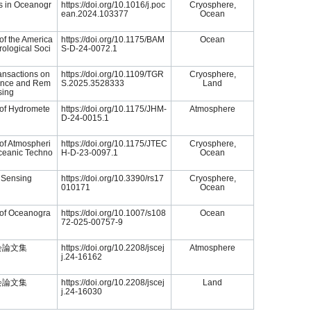
s in Oceanogr
https://doi.org/10.1016/j.poc
Cryosphere,
ean.2024.103377
Ocean
 of the America
https://doi.org/10.1175/BAM
Ocean
ological Soci
S-D-24-0072.1
ansactions on
https://doi.org/10.1109/TGR
Cryosphere,
ence and Rem
S.2025.3528333
Land
sing
 of Hydromete
https://doi.org/10.1175/JHM-
Atmosphere
D-24-0015.1
of Atmospheri
https://doi.org/10.1175/JTEC
Cryosphere,
ceanic Techno
H-D-23-0097.1
Ocean
 Sensing
https://doi.org/10.3390/rs17
Cryosphere,
010171
Ocean
 of Oceanogra
https://doi.org/10.1007/s108
Ocean
72-025-00757-9
会論文集
https://doi.org/10.2208/jscej
Atmosphere
j.24-16162
会論文集
https://doi.org/10.2208/jscej
Land
j.24-16030