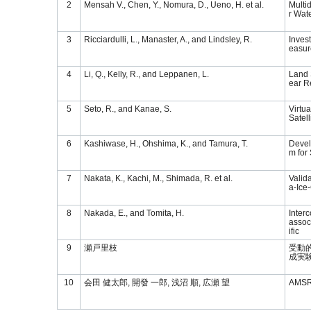
2
Mensah V., Chen, Y., Nomura, D., Ueno, H. et al.
Multi
r Wat
3
Ricciardulli, L., Manaster, A., and Lindsley, R.
Inves
easur
4
Li, Q., Kelly, R., and Leppanen, L.
Land 
ear R
5
Seto, R., and Kanae, S.
Virtu
Satell
6
Kashiwase, H., Ohshima, K., and Tamura, T.
Devel
m fo
7
Nakata, K., Kachi, M., Shimada, R. et al.
Valid
a-Ice
8
Nakada, E., and Tomita, H.
Inter
assoc
ific
9
瀬戸里枝
受動
成実
10
会田 健太郎, 開發 一郎, 浅沼 順, 広瀬 望
AM