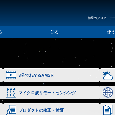
衛星カタログ
デ
る
知る
使
3分でわかるAMSR
マイクロ波リモートセンシング
プロダクトの校正・検証