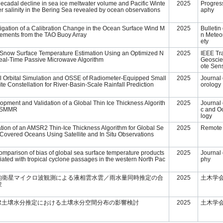
decadal decline in sea ice meltwater volume and Pacific Winte
2025
Progres
er salinity in the Bering Sea revealed by ocean observations
aphy
tigation of a Calibration Change in the Ocean Surface Wind M
2025
Bulletin
ements from the TAO Buoy Array
n Meteor
ety
Snow Surface Temperature Estimation Using an Optimized N
2025
IEEE Tr
eal-Time Passive Microwave Algorithm
Geosci
ote Sen
al Orbital Simulation and OSSE of Radiometer-Equipped Small
2025
Journal
ite Constellation for River-Basin-Scale Rainfall Prediction
orology
opment and Validation of a Global Thin Ice Thickness Algorith
2025
Journal 
r SMMR
c and O
logy
ation of an AMSR2 Thin-Ice Thickness Algorithm for Global Se
2025
Remote
-Covered Oceans Using Satellite and In Situ Observations
comparison of bias of global sea surface temperature products
2025
Journal
iated with tropical cyclone passages in the western North Pac
phy
的衛星マイクロ波観測による液相雲水雲／雨水量同時推定の合
2025
土木学
験
SR土壌水分推定における土壌水分空間分布の影響検討
2025
土木学