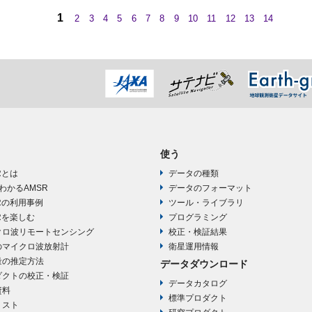
1
2
3
4
5
6
7
8
9
10
11
12
13
14
使う
Rとは
データの種類
わかるAMSR
データのフォーマット
Rの利用事例
ツール・ライブラリ
Rを楽しむ
プログラミング
クロ波リモートセンシング
校正・検証結果
のマイクロ波放射計
衛星運用情報
量の推定方法
データダウンロード
ダクトの校正・検証
データカタログ
資料
標準プロダクト
リスト