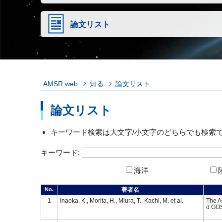
論文リスト
AMSR web
知る
論文リスト
論文リスト
キーワード検索は大文字/小文字のどちらでも検索
キーワード:
海洋
No.
著者名
1
Inaoka, K., Morita, H., Miura, T., Kachi, M. et al.
The A
d GO