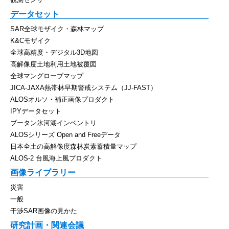
データセット
SAR全球モザイク・森林マップ
K&Cモザイク
全球高精度・デジタル3D地図
高解像度土地利用土地被覆図
全球マングローブマップ
JICA-JAXA熱帯林早期警戒システム（JJ-FAST）
ALOSオルソ・補正画像プロダクト
IPYデータセット
ブータン氷河湖インベントリ
ALOSシリーズ Open and Freeデータ
日本全土の高解像度森林炭素蓄積量マップ
ALOS-2 台風海上風プロダクト
画像ライブラリー
災害
一般
干渉SAR画像の見かた
研究計画・関連会議