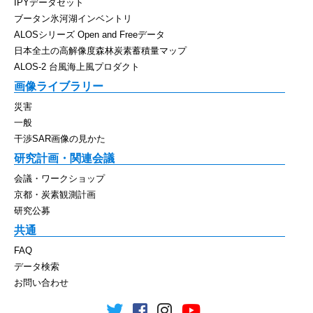
IPYデータセット
ブータン氷河湖インベントリ
ALOSシリーズ Open and Freeデータ
日本全土の高解像度森林炭素蓄積量マップ
ALOS-2 台風海上風プロダクト
画像ライブラリー
災害
一般
干渉SAR画像の見かた
研究計画・関連会議
会議・ワークショップ
京都・炭素観測計画
研究公募
共通
FAQ
データ検索
お問い合わせ