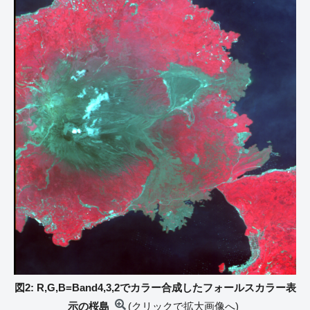
図2: R,G,B=Band4,3,2でカラー合成したフォールスカラー表
示の桜島
(クリックで拡大画像へ)