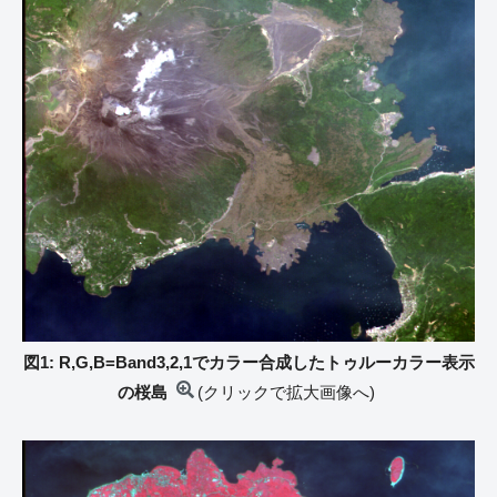
図1: R,G,B=Band3,2,1でカラー合成したトゥルーカラー表示
の桜島
(クリックで拡大画像へ)