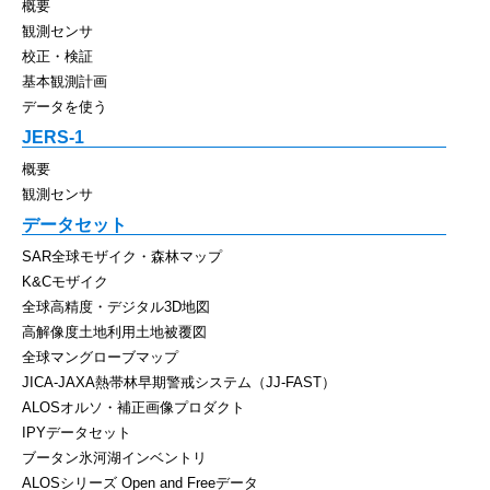
概要
観測センサ
校正・検証
基本観測計画
データを使う
JERS-1
概要
観測センサ
データセット
SAR全球モザイク・森林マップ
K&Cモザイク
全球高精度・デジタル3D地図
高解像度土地利用土地被覆図
全球マングローブマップ
JICA-JAXA熱帯林早期警戒システム（JJ-FAST）
ALOSオルソ・補正画像プロダクト
IPYデータセット
ブータン氷河湖インベントリ
ALOSシリーズ Open and Freeデータ