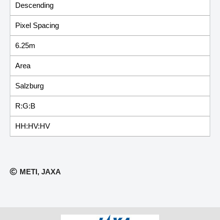
Descending
Pixel Spacing
6.25m
Area
Salzburg
R:G:B
HH:HV:HV
METI, JAXA