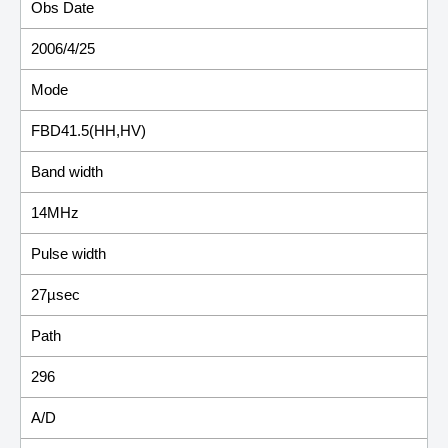
Obs Date
2006/4/25
Mode
FBD41.5(HH,HV)
Band width
14MHz
Pulse width
27µsec
Path
296
A/D