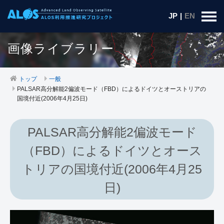
JP
|
EN
画像ライブラリー
トップ
一般
PALSAR高分解能2偏波モード（FBD）によるドイツとオーストリアの
国境付近(2006年4月25日)
PALSAR高分解能2偏波モード
（FBD）によるドイツとオース
トリアの国境付近(2006年4月25
日)