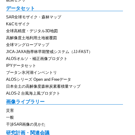
データセット
SAR全球モザイク・森林マップ
K&Cモザイク
全球高精度・デジタル3D地図
高解像度土地利用土地被覆図
全球マングローブマップ
JICA-JAXA熱帯林早期警戒システム（JJ-FAST）
ALOSオルソ・補正画像プロダクト
IPYデータセット
ブータン氷河湖インベントリ
ALOSシリーズ Open and Freeデータ
日本全土の高解像度森林炭素蓄積量マップ
ALOS-2 台風海上風プロダクト
画像ライブラリー
災害
一般
干渉SAR画像の見かた
研究計画・関連会議