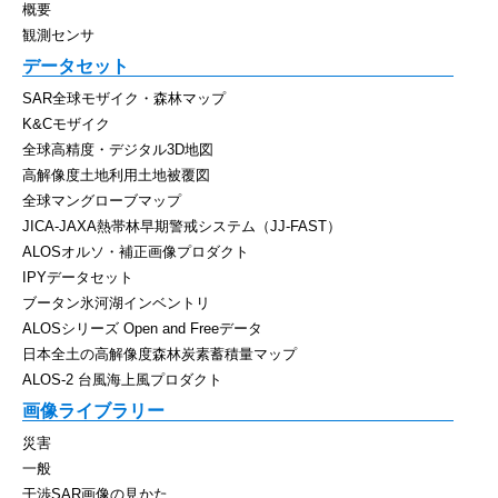
概要
観測センサ
データセット
SAR全球モザイク・森林マップ
K&Cモザイク
全球高精度・デジタル3D地図
高解像度土地利用土地被覆図
全球マングローブマップ
JICA-JAXA熱帯林早期警戒システム（JJ-FAST）
ALOSオルソ・補正画像プロダクト
IPYデータセット
ブータン氷河湖インベントリ
ALOSシリーズ Open and Freeデータ
日本全土の高解像度森林炭素蓄積量マップ
ALOS-2 台風海上風プロダクト
画像ライブラリー
災害
一般
干渉SAR画像の見かた