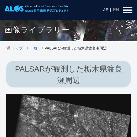
JP
|
EN
画像ライブラリー
トップ
一般
PALSARが観測した栃木県渡良瀬周辺
PALSARが観測した栃木県渡良
瀬周辺