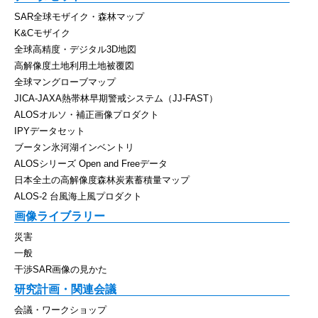
SAR全球モザイク・森林マップ
K&Cモザイク
全球高精度・デジタル3D地図
高解像度土地利用土地被覆図
全球マングローブマップ
JICA-JAXA熱帯林早期警戒システム（JJ-FAST）
ALOSオルソ・補正画像プロダクト
IPYデータセット
ブータン氷河湖インベントリ
ALOSシリーズ Open and Freeデータ
日本全土の高解像度森林炭素蓄積量マップ
ALOS-2 台風海上風プロダクト
画像ライブラリー
災害
一般
干渉SAR画像の見かた
研究計画・関連会議
会議・ワークショップ