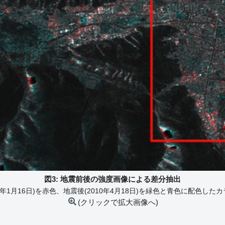
図3: 地震前後の強度画像による差分抽出
10年1月16日)を赤色、地震後(2010年4月18日)を緑色と青色に配色した
(クリックで拡大画像へ)