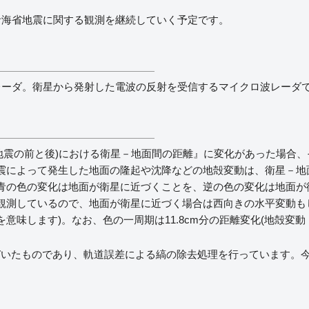
青海省地震に関する観測を継続していく予定です。
レーダ。衛星から発射した電波の反射を受信するマイクロ波レーダ
えば地震の前と後)における衛星－地面間の距離』に変化があった場合
震によって発生した地面の隆起や沈降などの地殻変動は、衛星－地
青の色の変化は地面が衛星に近づくことを、逆の色の変化は地面が
観測しているので、地面が衛星に近づく場合は西向きの水平変動も
意味します)。なお、色の一周期は11.8cm分の距離変化(地殻変
基づいたものであり、軌道誤差による縞の除去処理を行っています。