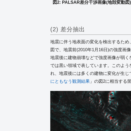
図2: PALSAR差分干渉画像(地殻変動図
(2) 差分抽出
地震に伴う地表面の変化を検出するため、
図で、地震前(2010年1月16日)の強
地震後に建物崩壊などで強度画像が弱く
では黒い領域で表しています。このよう
れ、地震後には多くの建物に変化が生じ
にともなう観測結果
」の図2に相当する