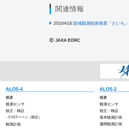
関連情報
2010/4/16
陸域観測技術衛星「だいち」
JAXA EORC
ALOS-4
ALOS-2
概要
概要
観測センサ
観測センサ
校正・検証
校正・検証
CVSTページ（限定）
基本観測計画
週間観測計画
観測計画