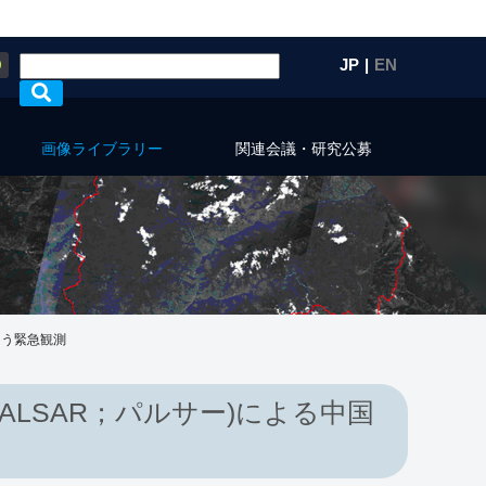
Q
JP
|
EN
画像ライブラリー
関連会議・研究公募
なう緊急観測
ALSAR；パルサー)による中国