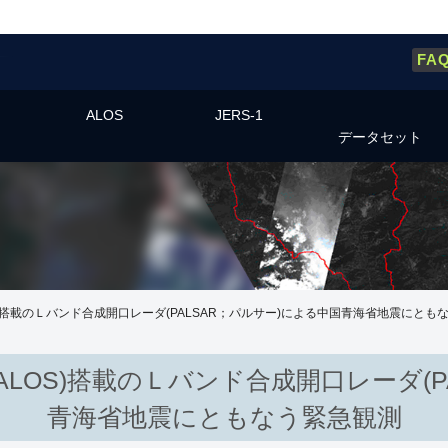
FA
ALOS
JERS-1
データセット
)搭載のＬバンド合成開口レーダ(PALSAR；パルサー)による中国青海省地震にとも
LOS)搭載のＬバンド合成開口レーダ(P
青海省地震にともなう緊急観測