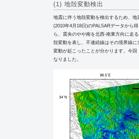
(1) 地殻変動検出
地震に伴う地殻変動を検出するため、地震前
(2010年4月18日)のPALSARデ
ら、震央のやや南を北西-南東方向に走
殻変動を表し、不連続線はその境界線に
変動が起こったことが分かります。今回
なりました。