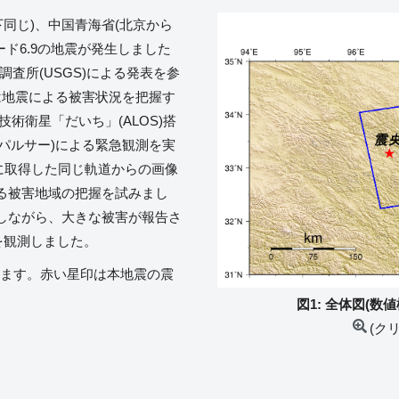
以下同じ)、中国青海省(北京から
ード6.9の地震が発生しました
査所(USGS)による発表を参
)は地震による被害状況を把握す
技術衛星「だいち」(ALOS)搭
；パルサー)による緊急観測を実
日に取得した同じ軌道からの画像
る被害地域の把握を試みまし
しながら、大きな被害が報告さ
を観測しました。
表します。赤い星印は本地震の震
図1: 全体図(数
(ク