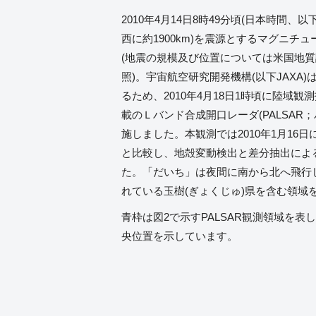
2010年4月14日8時49分頃(日本時間、
西に約1900km)を震源とするマグニチュ
(地震の規模及び位置については米国地質調
照)。宇宙航空研究開発機構(以下JAXA
るため、2010年4月18日1時頃に陸域観測
載のＬバンド合成開口レーダ(PALSAR
施しました。本観測では2010年1月16
と比較し、地殻変動検出と差分抽出によ
た。「だいち」は夜間に南から北へ飛行
れている玉樹(ぎょくじゅ)県を含む領域
青枠は図2で示すPALSAR観測領域を
央位置を示しています。