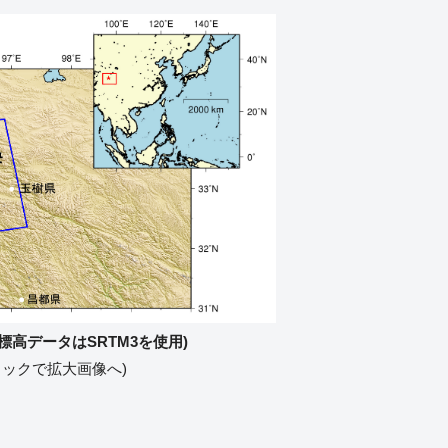
値標高データはSRTM3を使用)
リックで拡大画像へ)