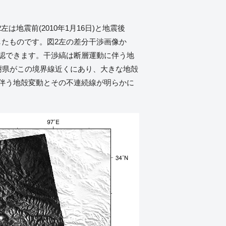
地震前(2010年1月16日)と地震後
を示したものです。図2左の差分干渉画像か
確認できます。干渉縞は断層運動に伴う地
樹県がこの境界線近くにあり、大きな地殻
伴う地殻変動とその不連続線が明らかに