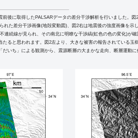
後に取得したPALSARデータの差分干渉解析を行いました。図2左は
ータから得られた差分干渉画像(地殻変動図)、図2右は地震後の強度画像
る不連続線が見られ、その南北に明瞭な干渉縞(虹色の色の変化)が
当たると思われます。図2左より、大きな被害の報告されている玉
「だいち」による観測から、震源断層の大まかな走向、断層運動に