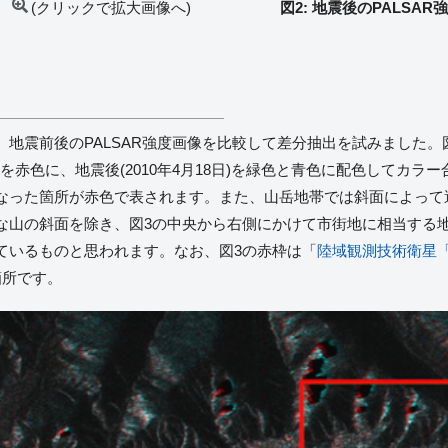
)
(クリックで拡大画像へ)
図2: 地震後のPALSA
地震前後のPALSAR強度画像を比較して差分抽出を試みました。図
度画像を赤色に、地震後(2010年4月18日)を緑色と青色に配色してカ
なった箇所が赤色で表されます。また、山岳地帯では斜面によって
な山の斜面を除き、図3の中央から右側にかけて市街地に相当する
ているものと思われます。なお、図3の赤枠は「
陸域観測技術衛星「
箇所です。