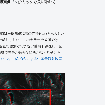
R強度画像
(クリックで拡大画像へ)
3は玉樹県(図2右の赤枠付近)を拡大した
ラー合成しました。このカラー合成図では、
適正な観測ができない箇所も存在し、図3
地域で赤色が顕著な箇所が広く見受けら
だいち」(ALOS)による中国青海省地震