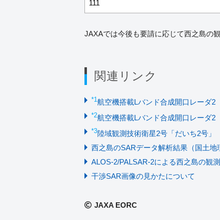
111
JAXAでは今後も要請に応じて西之島の
関連リンク
*1
航空機搭載Lバンド合成開口レーダ2（P
*2
航空機搭載Lバンド合成開口レーダ2（Pi
*3
陸域観測技術衛星2号「だいち2号」（A
西之島のSARデータ解析結果（国土地
ALOS-2/PALSAR-2による西之島
干渉SAR画像の見かたについて
JAXA EORC