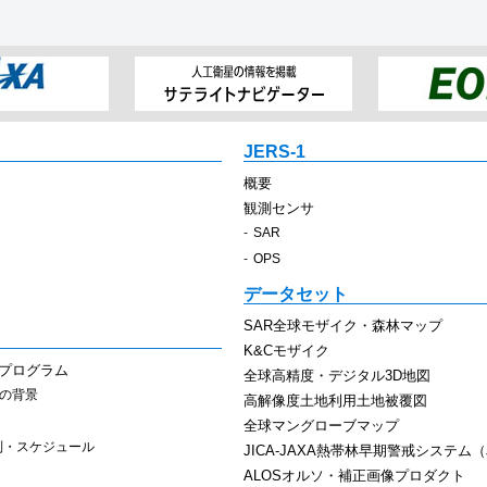
JERS-1
概要
観測センサ
SAR
OPS
データセット
SAR全球モザイク・森林マップ
K&Cモザイク
スプログラム
全球高精度・デジタル3D地図
その背景
高解像度土地利用土地被覆図
全球マングローブマップ
制・スケジュール
JICA-JAXA熱帯林早期警戒システム（J
ALOSオルソ・補正画像プロダクト