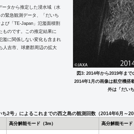
観測データから推定した浸水域（水
」の緊急観測データ、「だいち
び「TE-Japan」氾濫面積割
たものです。この推定結果に
氾濫に関係しない変化も含まれ
うち人吉市、球磨郡周辺の拡大
図3: 2014年から2019
2014年1月の画像は航空機搭載
外は「だいち
いち2号」によるこれまでの西之島の観測回数（2014年6月～201
高分解能モード（3m）
高分解能モード