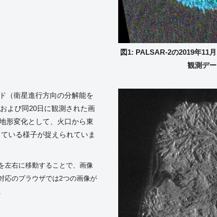
図1: PALSAR-2の2019
観測デー
モード（衛星進行方向の分解能を
6日および同20日に観測された画
の地形変化として、火口から東
している様子が捉えられていま
を左右に移動することで、画像
対応のブラウザでは2つの画像が
。