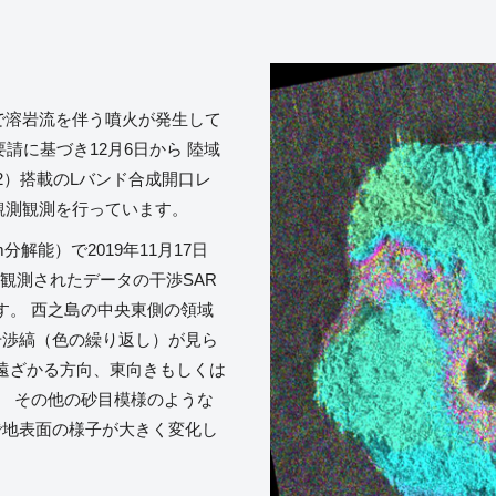
島で溶岩流を伴う噴火が発生して
要請に基づき12月6日から 陸域
-2）搭載のLバンド合成開口レ
急観測観測を行っています。
分解能）で2019年11月17日
 観測されたデータの干渉SAR
す。 西之島の中央東側の領域
干渉縞（色の繰り返し）が見ら
ら遠ざかる方向、東向きもしくは
。 その他の砂目模様のような
で地表面の様子が大きく変化し