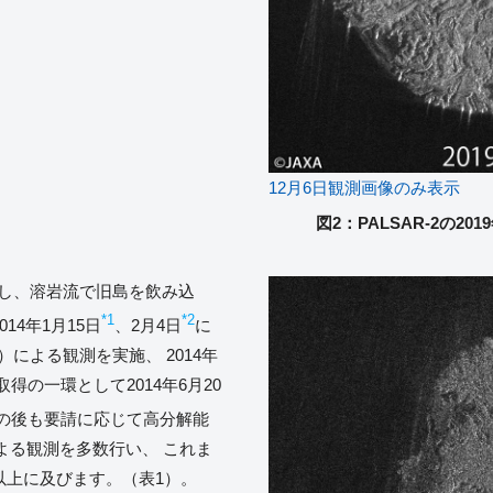
12月6日観測画像のみ表示
図2：PALSAR-2の2
成し、溶岩流で旧島を飲み込
*1
*2
14年1月15日
、2月4日
に
2）による観測を実施、 2014年
得の一環として2014年6月20
その後も要請に応じて高分解能
よる観測を多数行い、 これま
回以上に及びます。（表1）。