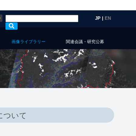
Q
JP
|
EN
画像ライブラリー
関連会議・研究公募
について