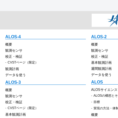
ALOS-4
ALOS-2
概要
概要
観測センサ
観測センサ
校正・検証
校正・検証
CVSTページ（限定）
基本観測計画
週間観測計画
観測計画
データを使う
データを使う
ALOS
ALOS-3
ALOSサイエン
概要
ALOSの構想と
観測センサ
校正・検証
目標
CVSTページ（限定）
実現の方法・体
基本観測計画
概要