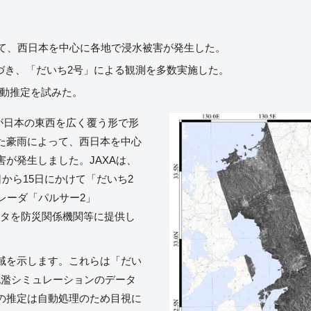
よって、西日本を中心に各地で浸水被害が発生した。
基づき、「だいち2号」による観測を多数実施した。
動推定を試みた。
線が日本の東西を広く覆う形で形
た豪雨によって、西日本を中心
が発生しました。JAXAは、
から15日にかけて「だいち2
口レーダ「パルサー2」
データを防災関係機関等に提供し
域を示します。これらは「だい
氾濫シミュレーションのデータ
の推定は自動処理のため目視に