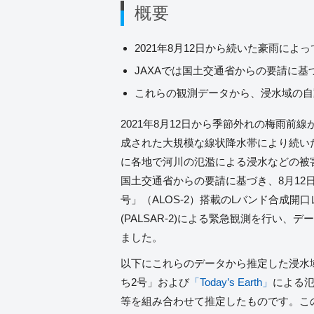
概要
2021年8月12日から続いた豪雨に
JAXAでは国土交通省からの要請に
これらの観測データから、浸水域の自
2021年8月12日から季節外れの梅雨前
成された大規模な線状降水帯により続い
に各地で河川の氾濫による浸水などの被害
国土交通省からの要請に基づき、8月12日
号」（ALOS-2）搭載のLバンド合成開
(PALSAR-2)による緊急観測を行い、
ました。
以下にこれらのデータから推定した浸水
ち2号」および
「Today’s Earth」
による
等を組み合わせて推定したものです。こ