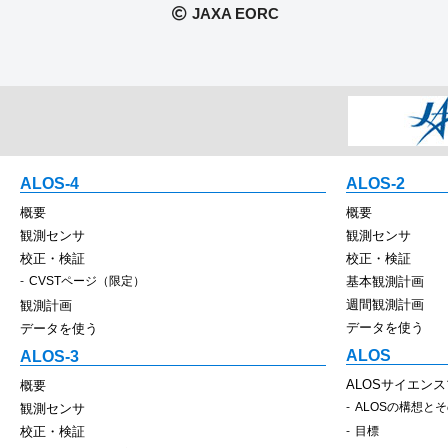
JAXA EORC
ALOS-4
ALOS-2
概要
概要
観測センサ
観測センサ
校正・検証
校正・検証
CVSTページ（限定）
基本観測計画
週間観測計画
観測計画
データを使う
データを使う
ALOS
ALOS-3
ALOSサイエン
概要
ALOSの構想と
観測センサ
校正・検証
目標