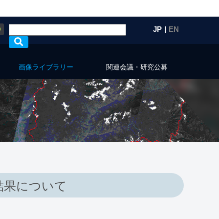
Q
JP
|
EN
画像ライブラリー
関連会議・研究公募
結果について