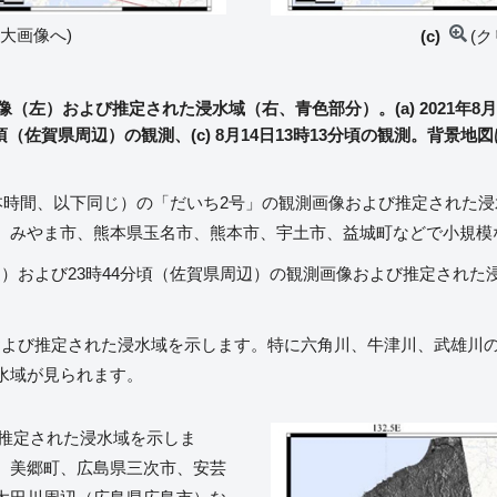
大画像へ)
(c)
(
）および推定された浸水域（右、青色部分）。(a) 2021年8月12日
頃（佐賀県周辺）の観測、(c) 8月14日13時13分頃の観測。背
3分頃（日本時間、以下同じ）の「だいち2号」の観測画像および推定され
、みやま市、熊本県玉名市、熊本市、宇土市、益城町などで小規模
本県周辺）および23時44分頃（佐賀県周辺）の観測画像および推定さ
観測画像および推定された浸水域を示します。特に六角川、牛津川、武雄
水域が見られます。
び推定された浸水域を示しま
、美郷町、広島県三次市、安芸