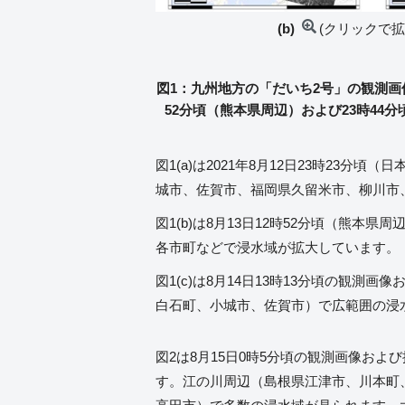
(b)
(クリックで拡
図1：九州地方の「だいち2号」の観測画像（左
52分頃（熊本県周辺）および23時44分
図1(a)は2021年8月12日23時2
城市、佐賀市、福岡県久留米市、柳川市
図1(b)は8月13日12時52分頃（熊
各市町などで浸水域が拡大しています。
図1(c)は8月14日13時13分頃の
白石町、小城市、佐賀市）で広範囲の浸
図2は8月15日0時5分頃の観測画像およ
す。江の川周辺（島根県江津市、川本町