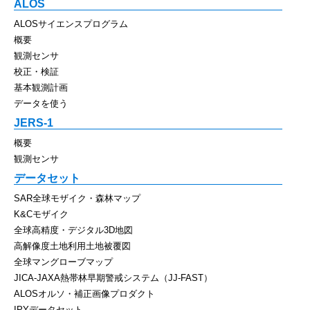
ALOS
ALOSサイエンスプログラム
概要
観測センサ
校正・検証
基本観測計画
データを使う
JERS-1
概要
観測センサ
データセット
SAR全球モザイク・森林マップ
K&Cモザイク
全球高精度・デジタル3D地図
高解像度土地利用土地被覆図
全球マングローブマップ
JICA-JAXA熱帯林早期警戒システム（JJ-FAST）
ALOSオルソ・補正画像プロダクト
IPYデータセット