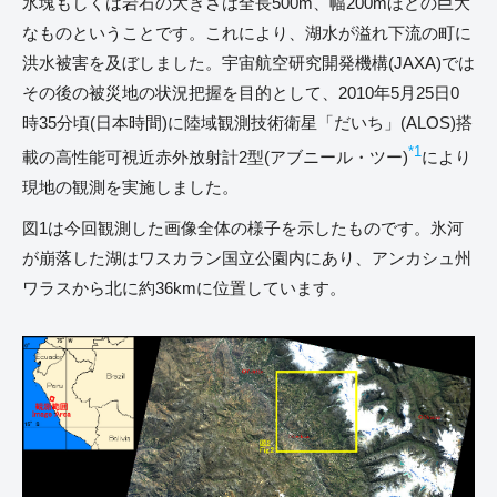
氷塊もしくは岩石の大きさは全長500m、幅200mほどの巨大
なものということです。これにより、湖水が溢れ下流の町に
洪水被害を及ぼしました。宇宙航空研究開発機構(JAXA)では
その後の被災地の状況把握を目的として、2010年5月25日0
時35分頃(日本時間)に陸域観測技術衛星「だいち」(ALOS)搭
*1
載の高性能可視近赤外放射計2型(アブニール・ツー)
により
現地の観測を実施しました。
図1は今回観測した画像全体の様子を示したものです。氷河
が崩落した湖はワスカラン国立公園内にあり、アンカシュ州
ワラスから北に約36kmに位置しています。