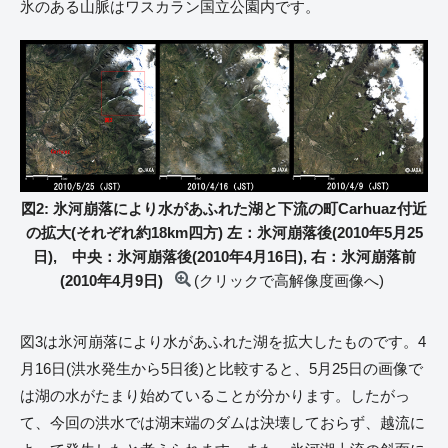
氷のある山脈はワスカラン国立公園内です。
図2: 氷河崩落により水があふれた湖と下流の町Carhuaz付近
の拡大(それぞれ約18km四方) 左：氷河崩落後(2010年5月25
日), 中央：氷河崩落後(2010年4月16日), 右：氷河崩落前
(2010年4月9日)
(クリックで高解像度画像へ)
図3は氷河崩落により水があふれた湖を拡大したものです。4
月16日(洪水発生から5日後)と比較すると、5月25日の画像で
は湖の水がたまり始めていることが分かります。したがっ
て、今回の洪水では湖末端のダムは決壊しておらず、越流に