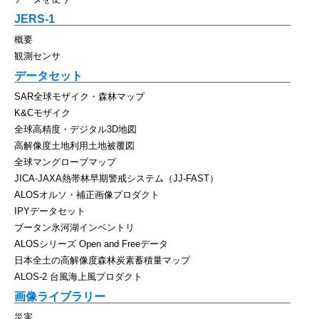
JERS-1
概要
観測センサ
データセット
SAR全球モザイク・森林マップ
K&Cモザイク
全球高精度・デジタル3D地図
高解像度土地利用土地被覆図
全球マングローブマップ
JICA-JAXA熱帯林早期警戒システム（JJ-FAST）
ALOSオルソ・補正画像プロダクト
IPYデータセット
ブータン氷河湖インベントリ
ALOSシリーズ Open and Freeデータ
日本全土の高解像度森林炭素蓄積量マップ
ALOS-2 台風海上風プロダクト
画像ライブラリー
災害