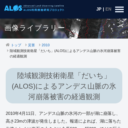
JP
|
EN
画像ライブラリー
トップ
災害
2010
陸域観測技術衛星「だいち」(ALOS)によるアンデス山脈の氷河崩落被害
の経過観測
陸域観測技術衛星「だいち」
(ALOS)によるアンデス山脈の氷
河崩落被害の経過観測
2010年4月11日、アンデス山脈の氷河の一部が湖に崩落し、
高さ23mの津波が発生しました。報道によれば、湖に落ちた