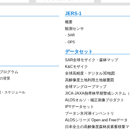
JERS-1
概要
観測センサ
SAR
OPS
データセット
SAR全球モザイク・森林マップ
K&Cモザイク
スプログラム
全球高精度・デジタル3D地図
その背景
高解像度土地利用土地被覆図
全球マングローブマップ
制・スケジュール
JICA-JAXA熱帯林早期警戒システム（J
ALOSオルソ・補正画像プロダクト
IPYデータセット
ブータン氷河湖インベントリ
ALOSシリーズ Open and Freeデータ
日本全土の高解像度森林炭素蓄積量マ