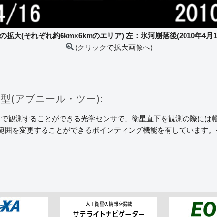
大(それぞれ約6km×6kmのエリア) 左：氷河崩落後(2010年4月16日
(クリックで拡大画像へ)
2型(アブニール・ツー):
で観測することができる光学センサで、衛星直下を観測の際には幅7
範囲を変更することができるポインティング機能を有しています。今