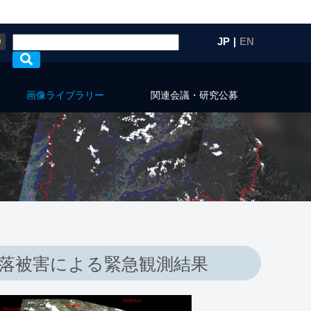
Q
JP
|
EN
画像ライブラリー
関連会議・研究公募
崩落被害による緊急観測結果