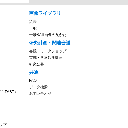
画像ライブラリー
災害
一般
干渉SAR画像の見かた
研究計画・関連会議
会議・ワークショップ
京都・炭素観測計画
研究公募
共通
FAQ
データ検索
J-FAST）
お問い合わせ
ップ