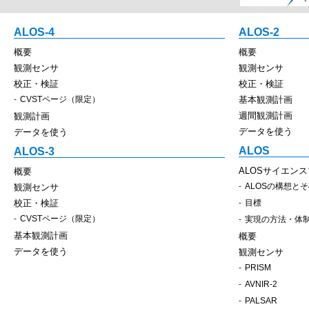
ALOS-4
ALOS-2
概要
概要
観測センサ
観測センサ
校正・検証
校正・検証
CVSTページ（限定）
基本観測計画
週間観測計画
観測計画
データを使う
データを使う
ALOS
ALOS-3
ALOSサイエン
概要
ALOSの構想と
観測センサ
校正・検証
目標
CVSTページ（限定）
実現の方法・体
基本観測計画
概要
データを使う
観測センサ
PRISM
AVNIR-2
PALSAR