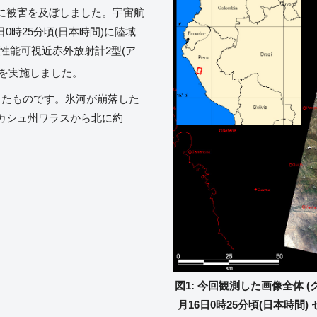
に被害を及ぼしました。宇宙航
6日0時25分頃(日本時間)に陸域
高性能可視近赤外放射計2型(ア
を実施しました。
したものです。氷河が崩落した
カシュ州ワラスから北に約
図1: 今回観測した画像全体 (
月16日0時25分頃(日本時間) 