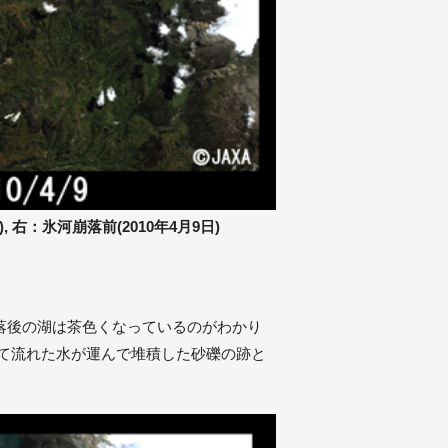
 右：氷河崩落前(2010年4月9日)
崩落後の湖は茶色くなっているのがわかり
て流れた水が運んで堆積した砂礫の跡と