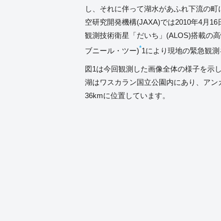
し、それに伴って湖水があふれ下流の町
空研究開発機構(JAXA)では2010年4月1
観測技術衛星「だいち」(ALOS)搭載の
*
ブニール・ツー)
1により現地の緊急観測
図1は今回観測した画像全体の様子を示
湖はワスカラン国立公園内にあり、アン
36kmに位置しています。