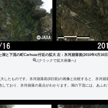
と下流の町Carhuaz付近の拡大 左：氷河崩落後(2010年4月16日),
(クリックで拡大画像へ)
大したものです。氷河崩落前(8日前)の画像と比較すると、氷河
色しており、氷河崩落の基点がわかります。湖の下流には、あふれ