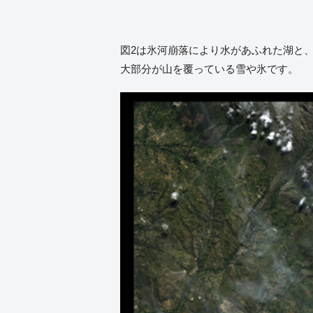
図2は氷河崩落により水があふれた湖と、
大部分が山を覆っている雪や氷です。