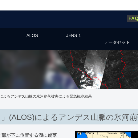
FA
ALOS
JERS-1
データセット
S)によるアンデス山脈の氷河崩落被害による緊急観測結果
」(ALOS)によるアンデス山脈の氷河
の一部が下に位置する湖に崩落