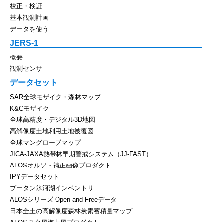
校正・検証
基本観測計画
データを使う
JERS-1
概要
観測センサ
データセット
SAR全球モザイク・森林マップ
K&Cモザイク
全球高精度・デジタル3D地図
高解像度土地利用土地被覆図
全球マングローブマップ
JICA-JAXA熱帯林早期警戒システム（JJ-FAST）
ALOSオルソ・補正画像プロダクト
IPYデータセット
ブータン氷河湖インベントリ
ALOSシリーズ Open and Freeデータ
日本全土の高解像度森林炭素蓄積量マップ