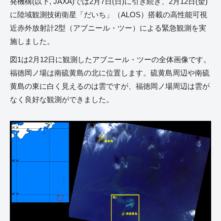
発機構(以下, JAXA)では2月7日(日)に引き続き、2月12日(金)
に陸域観測技術衛星「だいち」（ALOS）搭載の高性能可視
近赤外放射計2型（アブニール・ツー）による緊急観測を実
施しました。
図1は2月12日に観測したアブニール・ツーの全体画像です。
福徳岡ノ場は南硫黄島の北に位置します。硫黄島周辺や南硫
黄島の東に白く見えるのは雲ですが、福徳岡ノ場周辺は雲が
なく良好な観測ができました。