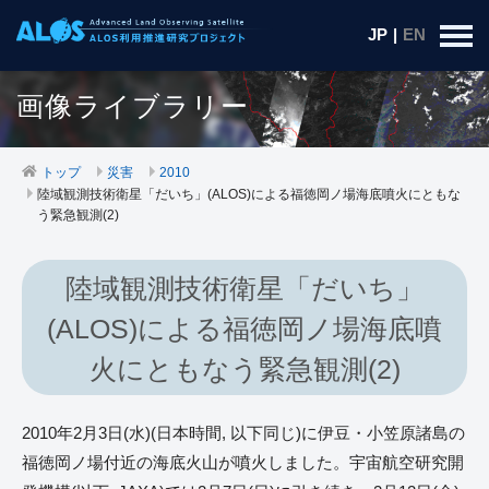
JP
|
EN
画像ライブラリー
トップ
災害
2010
陸域観測技術衛星「だいち」(ALOS)による福徳岡ノ場海底噴火にともな
う緊急観測(2)
陸域観測技術衛星「だいち」
(ALOS)による福徳岡ノ場海底噴
火にともなう緊急観測(2)
2010年2月3日(水)(日本時間, 以下同じ)に伊豆・小笠原諸島の
福徳岡ノ場付近の海底火山が噴火しました。宇宙航空研究開