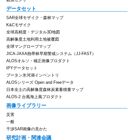
データセット
SAR全球モザイク・森林マップ
K&Cモザイク
全球高精度・デジタル3D地図
高解像度土地利用土地被覆図
全球マングローブマップ
JICA-JAXA熱帯林早期警戒システム（JJ-FAST）
ALOSオルソ・補正画像プロダクト
IPYデータセット
ブータン氷河湖インベントリ
ALOSシリーズ Open and Freeデータ
日本全土の高解像度森林炭素蓄積量マップ
ALOS-2 台風海上風プロダクト
画像ライブラリー
災害
一般
干渉SAR画像の見かた
研究計画・関連会議