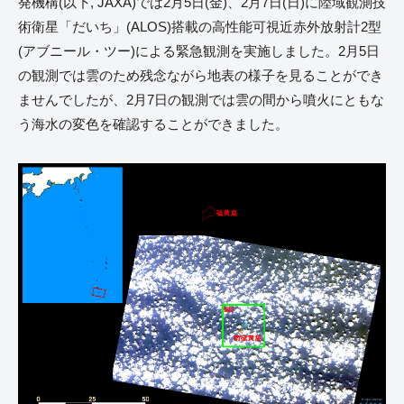
発機構(以下, JAXA)では2月5日(金)、2月7日(日)に陸域観測技
術衛星「だいち」(ALOS)搭載の高性能可視近赤外放射計2型
(アブニール・ツー)による緊急観測を実施しました。2月5日
の観測では雲のため残念ながら地表の様子を見ることができ
ませんでしたが、2月7日の観測では雲の間から噴火にともな
う海水の変色を確認することができました。