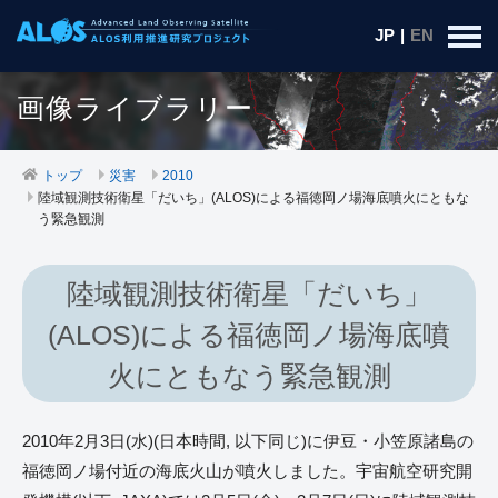
JP
|
EN
画像ライブラリー
トップ
災害
2010
陸域観測技術衛星「だいち」(ALOS)による福徳岡ノ場海底噴火にともな
う緊急観測
陸域観測技術衛星「だいち」
(ALOS)による福徳岡ノ場海底噴
火にともなう緊急観測
2010年2月3日(水)(日本時間, 以下同じ)に伊豆・小笠原諸島の
福徳岡ノ場付近の海底火山が噴火しました。宇宙航空研究開