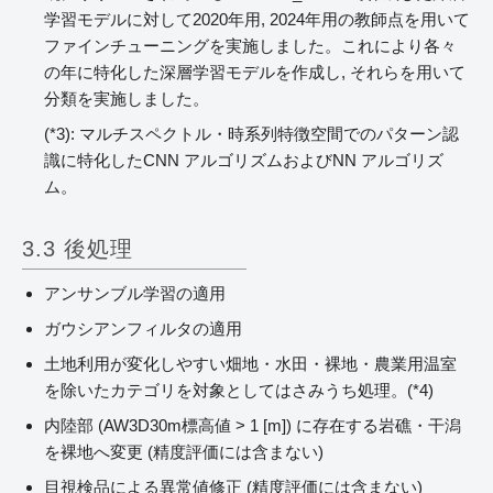
学習モデルに対して2020年用, 2024年用の教師点を用いて
ファインチューニングを実施しました。これにより各々
の年に特化した深層学習モデルを作成し, それらを用いて
分類を実施しました。
(*3): マルチスペクトル・時系列特徴空間でのパターン認
識に特化したCNN アルゴリズムおよびNN アルゴリズ
ム。
3.3 後処理
アンサンブル学習の適用
ガウシアンフィルタの適用
土地利用が変化しやすい畑地・水田・裸地・農業用温室
を除いたカテゴリを対象としてはさみうち処理。(*4)
内陸部 (AW3D30m標高値 > 1 [m]) に存在する岩礁・干潟
を裸地へ変更 (精度評価には含まない)
目視検品による異常値修正 (精度評価には含まない)