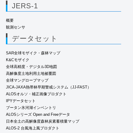
JERS-1
概要
観測センサ
データセット
SAR全球モザイク・森林マップ
K&Cモザイク
全球高精度・デジタル3D地図
高解像度土地利用土地被覆図
全球マングローブマップ
JICA-JAXA熱帯林早期警戒システム（JJ-FAST）
ALOSオルソ・補正画像プロダクト
IPYデータセット
ブータン氷河湖インベントリ
ALOSシリーズ Open and Freeデータ
日本全土の高解像度森林炭素蓄積量マップ
ALOS-2 台風海上風プロダクト