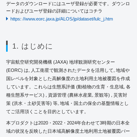
データのダウンロードにはユーザ登録が必要です。ダウンロ
ードおよびユーザ登録の詳細についてはコチラ
https: //www.eorc.jaxa.jp/ALOS/jp/dataset/lulc_j.htm
1. はじめに
宇宙航空研究開発機構 (JAXA) 地球観測研究センター
(EORC) は, 人工衛星で観測されたデータを活用して, 地域や
国レベルを対象とした高解像度の土地利用土地被覆図を作成
しています。これらは生態系評価 (動植物の生育・生息域, 各
種生態系サービス) , 資源管理 (農林水産業, 景観等) , 災害対
策 (洪水・土砂災害等) 等, 地域・国土の保全の基盤情報とし
てご活用頂くことを目的としています。
本プロダクトは2020・2022・2024年合わせて3時期の日本全
域の状況を反映した日本域高解像度土地利用土地被覆図バー