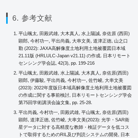
6. 参考文献
平山颯太, 田殿武雄, 大木真人, 水上陽誠, 奈佐原 (西田)
顕郎, 今村功一, 平出尚義, 大串文美, 道津正徳, 山之口
勤 (2022): JAXA高解像度土地利用土地被覆図日本域
21.11版 (HRLULC-Japan v21.11) の作成. 日本リモート
センシング学会誌, 42(3), pp. 199-216
平山颯太, 田殿武雄, 水上陽誠, 大木真人, 奈佐原(西田)
顕郎, 伊藤駿, 平出尚義, 今村功一, 佐竹崚, 大串文美
(2023): 2022年度版日本域高解像度土地利用土地被覆図
の作成に関する事前検討, 日本リモートセンシング学会
第75回学術講演会論文集, pp. 25-28.
平出尚義, 今村功一, 田殿武雄, 平山颯太, 奈佐原(西田)
顕郎, 道津正徳, 佐竹崚, 大串文美(2023): 光学・SAR衛
星データに対する高精度な教師・検証データを低コス
トで取得するためのRIL及び判読システムの開発, 日本