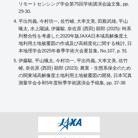
リモートセンシング学会第75回学術講演会論文集, pp.
29-30.
平出尚義, 今村功一, 佐竹崚, 大串文美, 田殿武雄, 平山
颯太, 水上陽誠, 伊藤駿, 奈佐原 (西田) 顕郎 (2025): 時系
列整合性を考慮した2020年版JAXA日本域高解像度土
地利用土地被覆図の作成及び高精度化に関する検討, 日
本地理学会2025年春季学術大会要旨集, No.107, p. 91
伊藤駿, 平山颯太, 今村功一, 平出尚義, 大串文美, 佐竹
崚, 奈佐原 (西田) 顕郎 (2023): 農業・生態系保全のため
の関東域高解像度土地利用土地被覆図の開発, 日本写真
測量学会令和5年度秋季学術講演会予稿集, pp. 37-38