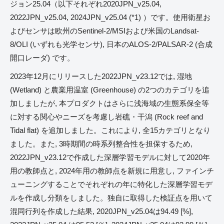
ジョン25.04（以下それぞれ2020JPN_v25.04,
2022JPN_v25.04, 2024JPN_v25.04 (*1) ）です。使用衛星お
よびセンサは欧州のSentinel-2/MSIおよび米国のLandsat-
8/OLI (いずれも光学センサ), 日本のALOS-2/PALSAR-2 (合成
開口レーダ) です。
2023年12月にリリースした2022JPN_v23.12では, 湿地
(Wetland) と農業用温室 (Greenhouse) の2つのカテゴリを追
加しましたが, 本プロダクトはさらに浅海域の生態系保全等
に対する関心やニーズを考慮し岩礁・干潟 (Rock reef and
Tidal flat) を追加しました。これにより, 全15カテゴリとなり
ました。また, 3時期間の時系列整合性を担保するため,
2022JPN_v23.12で作成した深層学習モデルに対して2020年
用の教師点と, 2024年用の教師点を新規に用意し, ファインチ
ューニングすることでそれぞれの年に特化した深層学習モデ
ルを作成し分類をしました。独自に取得した検証点を用いて
混同行列を作成した結果, 2020JPN_v25.04は94.49 [%],