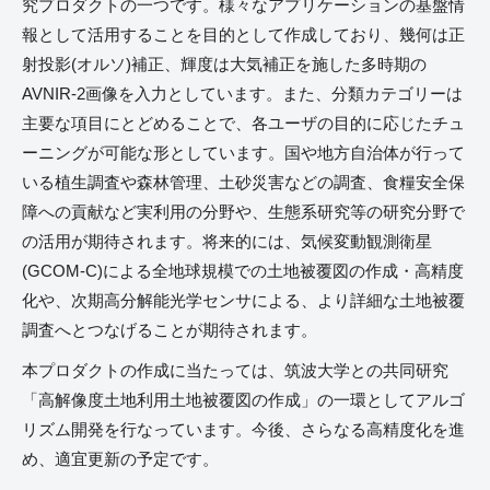
究プロダクトの一つです。様々なアプリケーションの基盤情
報として活用することを目的として作成しており、幾何は正
射投影(オルソ)補正、輝度は大気補正を施した多時期の
AVNIR-2画像を入力としています。また、分類カテゴリーは
主要な項目にとどめることで、各ユーザの目的に応じたチュ
ーニングが可能な形としています。国や地方自治体が行って
いる植生調査や森林管理、土砂災害などの調査、食糧安全保
障への貢献など実利用の分野や、生態系研究等の研究分野で
の活用が期待されます。将来的には、気候変動観測衛星
(GCOM-C)による全地球規模での土地被覆図の作成・高精度
化や、次期高分解能光学センサによる、より詳細な土地被覆
調査へとつなげることが期待されます。
本プロダクトの作成に当たっては、筑波大学との共同研究
「高解像度土地利用土地被覆図の作成」の一環としてアルゴ
リズム開発を行なっています。今後、さらなる高精度化を進
め、適宜更新の予定です。