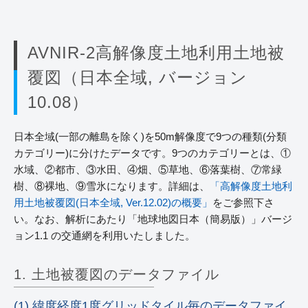
AVNIR-2高解像度土地利用土地被
覆図（日本全域, バージョン
10.08）
日本全域(一部の離島を除く)を50m解像度で9つの種類(分類
カテゴリー)に分けたデータです。9つのカテゴリーとは、①
水域、②都市、③水田、④畑、⑤草地、⑥落葉樹、⑦常緑
樹、⑧裸地、⑨雪氷になります。詳細は、
「高解像度土地利
用土地被覆図(日本全域, Ver.12.02)の概要」
をご参照下さ
い。なお、解析にあたり「地球地図日本（簡易版）」バージ
ョン1.1 の交通網を利用いたしました。
1. 土地被覆図のデータファイル
(1) 緯度経度1度グリッドタイル毎のデータファイ