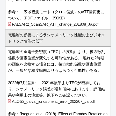
参考：「広域観測モード（クロス偏波）のATT量変更に
ついて」(PDFファイル、350KB)
PALSAR2_ScanSAR_ATT_change_201808_Ja.pdf
電離層の影響によるラジオメトリック性能およびジオメ
トリック性能の低下
電離層の全電子数密度（TEC）の変動により、後方散乱
係数や画素位置が変化する可能性がある。 離れた2時期
の画像を比較する場合には、後方散乱係数や画素位置
が、一般的な精度範囲よりもばらつく可能性がある。
2022年7月追加： 2021年後半よりTECが増加してお
り、ジオメトリック誤差が増加傾向にあります。評価結
果や利用上の注意等、以下をご確認ください。
ALOS2_calval_ionospheric_error_202207_Ja.pdf
参考：”Isoguchi et al. (2019). Effect of Faraday Rotation on