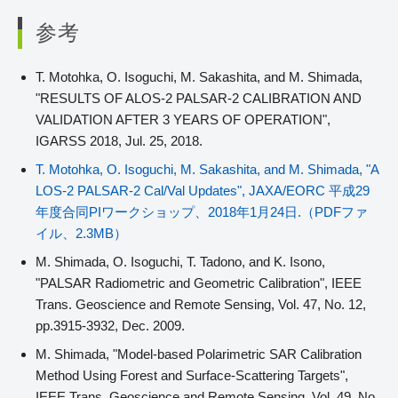
参考
T. Motohka, O. Isoguchi, M. Sakashita, and M. Shimada,
"RESULTS OF ALOS-2 PALSAR-2 CALIBRATION AND
VALIDATION AFTER 3 YEARS OF OPERATION",
IGARSS 2018, Jul. 25, 2018.
T. Motohka, O. Isoguchi, M. Sakashita, and M. Shimada, "A
LOS-2 PALSAR-2 Cal/Val Updates", JAXA/EORC 平成29
年度合同PIワークショップ、2018年1月24日.（PDFファ
イル、2.3MB）
M. Shimada, O. Isoguchi, T. Tadono, and K. Isono,
"PALSAR Radiometric and Geometric Calibration", IEEE
Trans. Geoscience and Remote Sensing, Vol. 47, No. 12,
pp.3915-3932, Dec. 2009.
M. Shimada, "Model-based Polarimetric SAR Calibration
Method Using Forest and Surface-Scattering Targets",
IEEE Trans. Geoscience and Remote Sensing, Vol. 49, No.