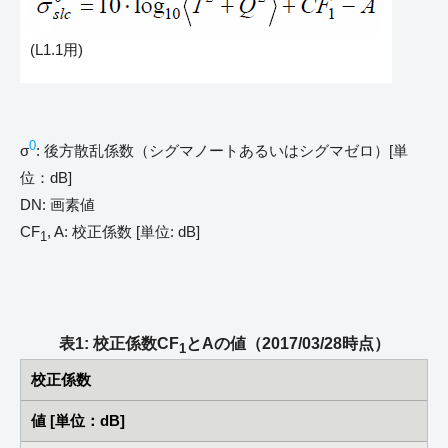
(L1.1用)
0
σ
: 後方散乱係数（シグマノートあるいはシグマゼロ）[単
位：dB]
DN: 画素値
CF
, A: 校正係数 [単位: dB]
1
表1: 校正係数CF
とAの値（2017/03/28時点）
1
校正係数
値 [単位：dB]