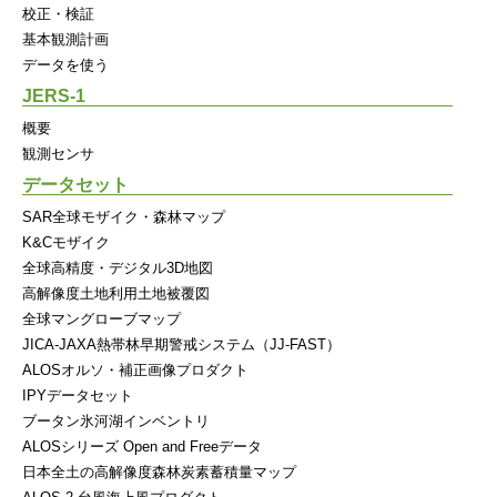
校正・検証
基本観測計画
データを使う
JERS-1
概要
観測センサ
データセット
SAR全球モザイク・森林マップ
K&Cモザイク
全球高精度・デジタル3D地図
高解像度土地利用土地被覆図
全球マングローブマップ
JICA-JAXA熱帯林早期警戒システム（JJ-FAST）
ALOSオルソ・補正画像プロダクト
IPYデータセット
ブータン氷河湖インベントリ
ALOSシリーズ Open and Freeデータ
日本全土の高解像度森林炭素蓄積量マップ