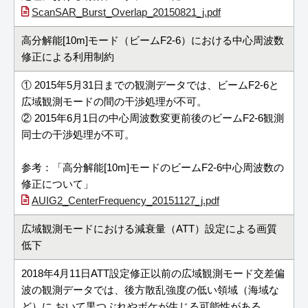
ScanSAR_Burst_Overlap_20150821_j.pdf
高分解能[10m]モード（ビームF2-6）における中心周波数
修正による利用制約
① 2015年5月31日までの観測データでは、ビームF2-6と
広域観測モードの間の干渉処理が不可。
② 2015年6月1日の中心周波数変更前後のビームF2-6観測
同士の干渉処理が不可。
参考：「高分解能[10m]モードのビームF2-6中心周波数の
修正について」
AUIG2_CenterFrequency_20151127_j.pdf
広域観測モードにおける減衰量（ATT）設定による画質
低下
2018年4月11日ATT設定修正以前の広域観測モード交差偏
波の観測データでは、後方散乱強度の低い領域（海域な
ど）に おいて黒つぶれやボケが生じる可能性がある。