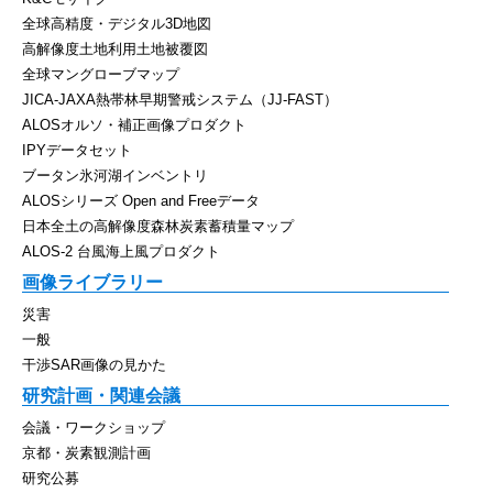
全球高精度・デジタル3D地図
高解像度土地利用土地被覆図
全球マングローブマップ
JICA-JAXA熱帯林早期警戒システム（JJ-FAST）
ALOSオルソ・補正画像プロダクト
IPYデータセット
ブータン氷河湖インベントリ
ALOSシリーズ Open and Freeデータ
日本全土の高解像度森林炭素蓄積量マップ
ALOS-2 台風海上風プロダクト
画像ライブラリー
災害
一般
干渉SAR画像の見かた
研究計画・関連会議
会議・ワークショップ
京都・炭素観測計画
研究公募