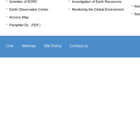
Activities of EORC
Investigation of Earth Resources
Res
Earth Observation Center
Monitoring the Global Environment
Res
Access Map
Pamphlet DL（PDF）
Link
Sitemap
Site Policy
Contact us