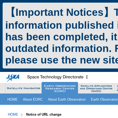
ペ
本
ー
文
【Important Notices】Th
ジ
へ
の
ジ
information published 
先
ャ
頭
ン
has been completed, it
で
プ
す。
す
outdated information. F
る。
please use the new si
こ
サ
HOME
About EORC
About Earth Observation
Earth Observatio
こ
イ
か
ト
サ
こ
ら
内
イ
こ
HOME
Notice of URL change