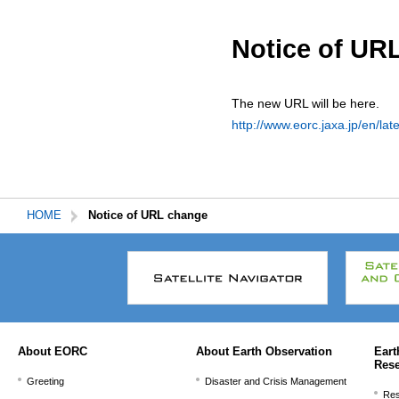
サ
共
ト
か
イ
通
内
ら
ト
メ
共
本
Notice of UR
内
ニ
通
文
共
ュ
メ
で
通
ー
ニ
す。
The new URL will be here.
メ
を
ュ
http://www.eorc.jaxa.jp/en/l
ニ
読
ー
ュ
み
こ
ー
飛
こ
で
ば
ま
す。
す。
で。
HOME
Notice of URL change
本
文
こ
こ
ま
で。
About EORC
About Earth Observation
Eart
Res
Greeting
Disaster and Crisis Management
Res