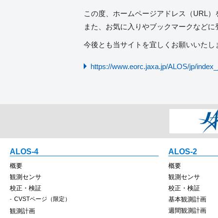
この度、ホームページアドレス（URL）
また、お気に入りやブックマークなどに
今後とも当サイトを宜しくお願いいたし
https://www.eorc.jaxa.jp/ALOS/jp/index_
ALOS-4
ALOS-2
概要
概要
観測センサ
観測センサ
校正・検証
校正・検証
CVSTページ（限定）
基本観測計画
週間観測計画
観測計画