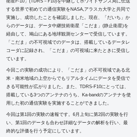
衛星F-10」(TDRS－F10)を中継してホワイトサンズ局に伝送
する世界で初めての通信実験をNASA,アラスカ大学と共同で
実施し、成功したことを確認しました。現在、「だいち」か
らのデータは、データ中継技術衛星「こだま」(静止衛星)を
経由して、鳩山にある地球観測センターで受信しています。
「こだま」の不可視域でのデータは、搭載しているデータレ
コーダに記録され、「こだま」の可視域に来たときに受信し
ています。
今回この実験の成功により、「こだま」の不可視域である北
米・南米地域の上空からでもリアルタイムにデータを受信で
きる可能性が広がりました。また、TDRS-F10にとっては、
搭載している3つのアンテナのうち、Ka-bandのアンテナを使
用した初の通信実験を実施することができました。
今回は第1回の実験の速報です。6月上旬に第2回の実験を行
い、第1回のデータも合わせ詳細なデータの解析を行い、最
終的な評価を行う予定にしています。