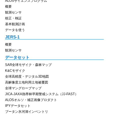
ALOSサイエンスプログラム
概要
観測センサ
校正・検証
基本観測計画
データを使う
JERS-1
概要
観測センサ
データセット
SAR全球モザイク・森林マップ
K&Cモザイク
全球高精度・デジタル3D地図
高解像度土地利用土地被覆図
全球マングローブマップ
JICA-JAXA熱帯林早期警戒システム（JJ-FAST）
ALOSオルソ・補正画像プロダクト
IPYデータセット
ブータン氷河湖インベントリ