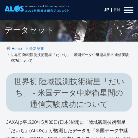
JP
|
EN
データセット
Home
最新記事
世界初 陸域観測技術衛星「だいち」 - 米国データ中継衛星間の通信実験
成功について
世界初 陸域観測技術衛星「だい
ち」 - 米国データ中継衛星間の
通信実験成功について
JAXAは平成20年5月30日(日本時間)に「陸域観測技術衛星
「だいち」(ALOS)」が観測したデータを「米国データ中継