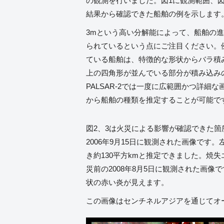
の観測を行いました。図1に観測範囲、図
結果から確認できた船舶の例を示します
3mという高い分解能によって、船舶の
られているという点にご注目ください。
ている船舶は、特徴的な形状からバラ積
上の四角形が並んでいる部分が積み込み
PALSAR-2では一度に広範囲かつ詳細
から船舶の種類を推定することが可能で
図2、3は火災による影響が確認できた箇
2006年9月15日に観測された画像で
き約130平方kmと推定できました。焼
災前の2008年8月5日に観測された画
状の赤い炎が見えます。
この画像はセンチネルアジアを通じてオ