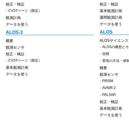
校正・検証
校正・検証
CVSTページ（限定）
基本観測計画
週間観測計画
観測計画
データを使う
データを使う
ALOS
ALOS-3
ALOSサイエン
概要
ALOSの構想と
観測センサ
校正・検証
目標
CVSTページ（限定）
実現の方法・体
基本観測計画
概要
データを使う
観測センサ
PRISM
AVNIR-2
PALSAR
校正・検証
基本観測計画
データを使う