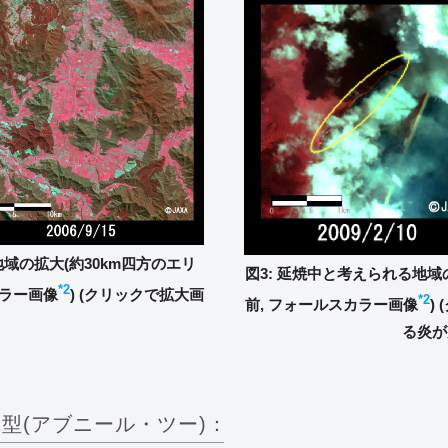
域の拡大(約30km四方のエリ
図3: 延焼中と考えられる地域の
*2
スカラー画像
) (クリックで拡大画
*2
前, フォールスカラー画像
)
る炎が
2型(アブニール・ツー)：