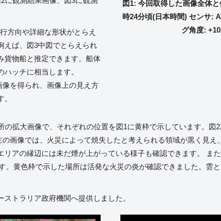
2に観測結果画像、図3に観測
図1: 今回取得した画像全体と位
。
時24分頃(日本時間) センサ: 
グ角度: +10
進行方向や詳細な形状がとらえ
例えば、図3中図でとらえられ
み貨物船と推定できます。船体
のハッチに相当します。
な画像を得られ、画像上の見え方
す。
所の拡大画像で、それぞれの位置を図1に黄枠で示しています。図2
す。左の画像では、火災によって焼失したと考えられる領域が黒く見
失エリアの縁辺には未だ煙が上がっている様子も確認できます。 また
像です。黄色枠で示した場所は活発な火災の炎が確認できました。雲と
ーストラリア政府機関へ提供しました。