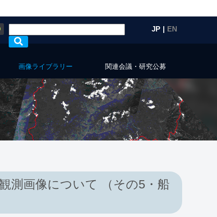
Q
JP
|
EN
画像ライブラリー
関連会議・研究公募
の観測画像について （その5・船