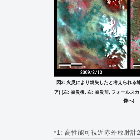
図2: 火災により焼失したと考えられる地
ア) (左: 被災後, 右: 被災前, フォール
像へ)
*1: 高性能可視近赤外放射計