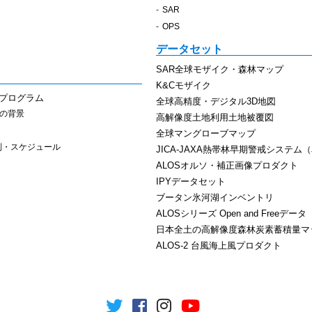
SAR
OPS
データセット
SAR全球モザイク・森林マップ
K&Cモザイク
スプログラム
全球高精度・デジタル3D地図
その背景
高解像度土地利用土地被覆図
全球マングローブマップ
制・スケジュール
JICA-JAXA熱帯林早期警戒システム（J
ALOSオルソ・補正画像プロダクト
IPYデータセット
ブータン氷河湖インベントリ
ALOSシリーズ Open and Freeデータ
日本全土の高解像度森林炭素蓄積量マ
ALOS-2 台風海上風プロダクト