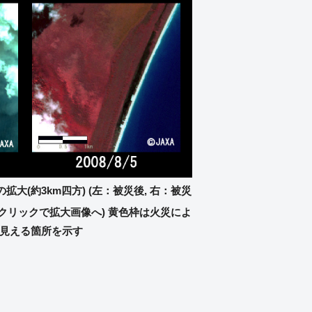
拡大(約3km四方) (左：被災後, 右：被災
 (クリックで拡大画像へ) 黄色枠は火災によ
見える箇所を示す