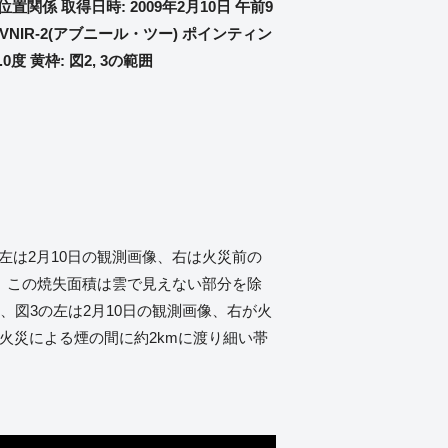
置関係 取得日時: 2009年2月10日 午前9
AVNIR-2(アブニール・ツー) ポインティン
.0度 黄枠: 図2, 3の範囲
左は2月10日の観測画像、右は火災前の
え、この焼失面積は雲で見えない部分を除
、図3の左は2月10日の観測画像、右が火
火災による煙の間に約2kmに渡り細い帯