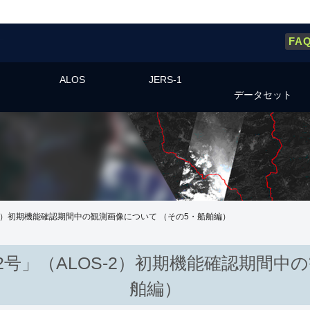
FA
ALOS
JERS-1
データセット
-2）初期機能確認期間中の観測画像について （その5・船舶編）
号」（ALOS-2）初期機能確認期間中
舶編）