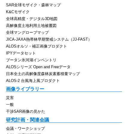
SAR全球モザイク・森林マップ
K&Cモザイク
全球高精度・デジタル3D地図
高解像度土地利用土地被覆図
全球マングローブマップ
JICA-JAXA熱帯林早期警戒システム（JJ-FAST）
ALOSオルソ・補正画像プロダクト
IPYデータセット
ブータン氷河湖インベントリ
ALOSシリーズ Open and Freeデータ
日本全土の高解像度森林炭素蓄積量マップ
ALOS-2 台風海上風プロダクト
画像ライブラリー
災害
一般
干渉SAR画像の見かた
研究計画・関連会議
会議・ワークショップ