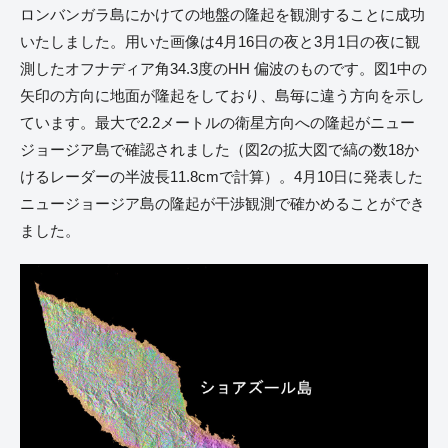
ロンバンガラ島にかけての地盤の隆起を観測することに成功
いたしました。用いた画像は4月16日の夜と3月1日の夜に観
測したオフナディア角34.3度のHH 偏波のものです。図1中の
矢印の方向に地面が隆起をしており、島毎に違う方向を示し
ています。最大で2.2メートルの衛星方向への隆起がニュー
ジョージア島で確認されました（図2の拡大図で縞の数18か
けるレーダーの半波長11.8cmで計算）。4月10日に発表した
ニュージョージア島の隆起が干渉観測で確かめることができ
ました。