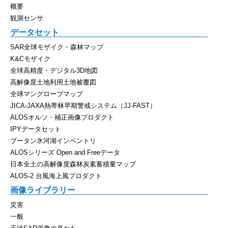
概要
観測センサ
データセット
SAR全球モザイク・森林マップ
K&Cモザイク
全球高精度・デジタル3D地図
高解像度土地利用土地被覆図
全球マングローブマップ
JICA-JAXA熱帯林早期警戒システム（JJ-FAST）
ALOSオルソ・補正画像プロダクト
IPYデータセット
ブータン氷河湖インベントリ
ALOSシリーズ Open and Freeデータ
日本全土の高解像度森林炭素蓄積量マップ
ALOS-2 台風海上風プロダクト
画像ライブラリー
災害
一般