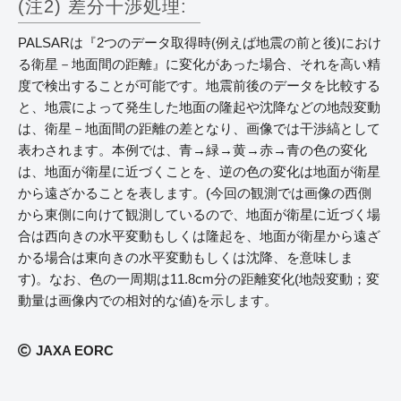
(注2) 差分干渉処理:
PALSARは『2つのデータ取得時(例えば地震の前と後)におけ
る衛星－地面間の距離』に変化があった場合、それを高い精
度で検出することが可能です。地震前後のデータを比較する
と、地震によって発生した地面の隆起や沈降などの地殻変動
は、衛星－地面間の距離の差となり、画像では干渉縞として
表わされます。本例では、青→緑→黄→赤→青の色の変化
は、地面が衛星に近づくことを、逆の色の変化は地面が衛星
から遠ざかることを表します。(今回の観測では画像の西側
から東側に向けて観測しているので、地面が衛星に近づく場
合は西向きの水平変動もしくは隆起を、地面が衛星から遠ざ
かる場合は東向きの水平変動もしくは沈降、を意味しま
す)。なお、色の一周期は11.8cm分の距離変化(地殻変動；変
動量は画像内での相対的な値)を示します。
JAXA EORC