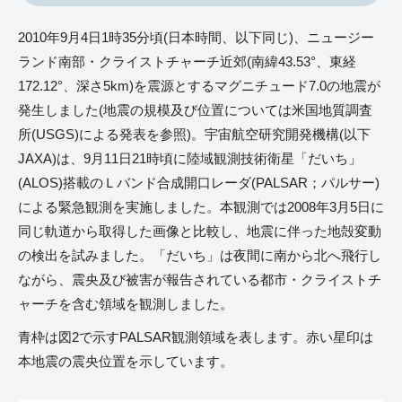
2010年9月4日1時35分頃(日本時間、以下同じ)、ニュージー
ランド南部・クライストチャーチ近郊(南緯43.53°、東経
172.12°、深さ5km)を震源とするマグニチュード7.0の地震が
発生しました(地震の規模及び位置については米国地質調査
所(USGS)による発表を参照)。宇宙航空研究開発機構(以下
JAXA)は、9月11日21時頃に陸域観測技術衛星「だいち」
(ALOS)搭載のＬバンド合成開口レーダ(PALSAR；パルサー)
による緊急観測を実施しました。本観測では2008年3月5日に
同じ軌道から取得した画像と比較し、地震に伴った地殻変動
の検出を試みました。「だいち」は夜間に南から北へ飛行し
ながら、震央及び被害が報告されている都市・クライストチ
ャーチを含む領域を観測しました。
青枠は図2で示すPALSAR観測領域を表します。赤い星印は
本地震の震央位置を示しています。