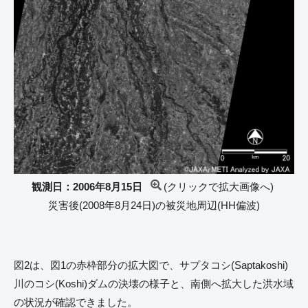
観測日：2006年8月15日
(クリックで拡大画像へ)
災害後(2008年8月24日)の被災地周辺(HH偏波)
図2は、図1の赤枠部分の拡大図で、サプタコシ(Saptakoshi)
川のコシ(Koshi)ダムの決壊の様子と、南側へ拡大した洪水域
の状況が確認できました。