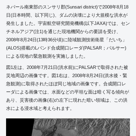
ネパール南東部のスンサリ郡(Sunsari district)で2008年8月18
日(日本時間、以下同じ)、ダムの決壊により大規模な洪水が
発生しました。宇宙航空研究開発機構(以下JAXA)では、セン
チネルアジア(注1)を通じた現地機関からの要請を受け、
2008年8月24日(13時36分頃)に陸域観測技術衛星「だいち」
(ALOS)搭載のLバンド合成開口レーダ(PALSAR；パルサー)
による現地の緊急観測を実施しました。
図1左は、2008年7月21日(洪水前)にPALSARで取得された被
災地周辺の画像です。図1右は、2008年8月24日(洪水後・緊
急観測)に取得されたほぼ同じ地域の画像です。合成開口レ
ーダによる画像では、水面などの平坦な面は暗く写る傾向が
あり、災害後の画像(右)の左下に現れた暗い領域は、この洪
水による浸水域と考えられます。