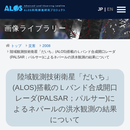
JP
|
EN
画像ライブラリー
トップ
災害
2008
陸域観測技術衛星「だいち」(ALOS)搭載のＬバンド合成開口レーダ
(PALSAR；パルサー)によるネパールの洪水観測の結果について
陸域観測技術衛星「だいち」
(ALOS)搭載のＬバンド合成開口
レーダ(PALSAR；パルサー)に
よるネパールの洪水観測の結果
について