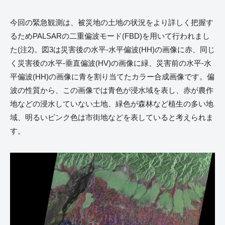
今回の緊急観測は、被災地の土地の状況をより詳しく把握す
るためPALSARの二重偏波モード(FBD)を用いて行われまし
た(注2)。図3は災害後の水平-水平偏波(HH)の画像に赤、同じ
く災害後の水平-垂直偏波(HV)の画像に緑、災害前の水平-水
平偏波(HH)の画像に青を割り当てたカラー合成画像です。偏
波の性質から、この画像では青色が浸水域を表し、赤が農作
地などの浸水していない土地、緑色が森林など植生の多い地
域、明るいピンク色は市街地などを表していると考えられま
す。