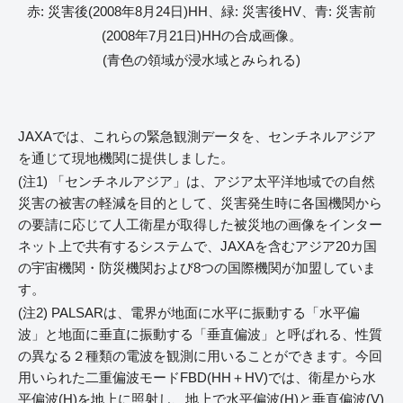
赤: 災害後(2008年8月24日)HH、緑: 災害後HV、青: 災害前
(2008年7月21日)HHの合成画像。
(青色の領域が浸水域とみられる)
JAXAでは、これらの緊急観測データを、センチネルアジア
を通じて現地機関に提供しました。
(注1) 「センチネルアジア」は、アジア太平洋地域での自然
災害の被害の軽減を目的として、災害発生時に各国機関から
の要請に応じて人工衛星が取得した被災地の画像をインター
ネット上で共有するシステムで、JAXAを含むアジア20カ国
の宇宙機関・防災機関および8つの国際機関が加盟していま
す。
(注2) PALSARは、電界が地面に水平に振動する「水平偏
波」と地面に垂直に振動する「垂直偏波」と呼ばれる、性質
の異なる２種類の電波を観測に用いることができます。今回
用いられた二重偏波モードFBD(HH＋HV)では、衛星から水
平偏波(H)を地上に照射し、地上で水平偏波(H)と垂直偏波(V)