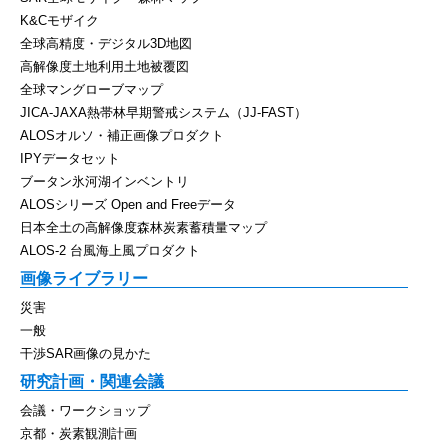
K&Cモザイク
全球高精度・デジタル3D地図
高解像度土地利用土地被覆図
全球マングローブマップ
JICA-JAXA熱帯林早期警戒システム（JJ-FAST）
ALOSオルソ・補正画像プロダクト
IPYデータセット
ブータン氷河湖インベントリ
ALOSシリーズ Open and Freeデータ
日本全土の高解像度森林炭素蓄積量マップ
ALOS-2 台風海上風プロダクト
画像ライブラリー
災害
一般
干渉SAR画像の見かた
研究計画・関連会議
会議・ワークショップ
京都・炭素観測計画