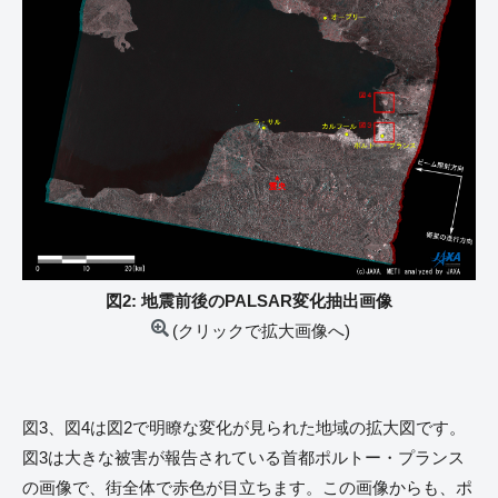
図2: 地震前後のPALSAR変化抽出画像
(クリックで拡大画像へ)
図3、図4は図2で明瞭な変化が見られた地域の拡大図です。
図3は大きな被害が報告されている首都ポルトー・プランス
の画像で、街全体で赤色が目立ちます。この画像からも、ポ