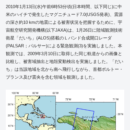
2010年1月13日(水)午前6時53分頃(日本時間、以下同じ)に中
米のハイチで発生したマグニチュード7.0(USGS発表)、震源
の深さ約10 kmの地震による被害状況を把握するために、宇
宙航空研究開発機構(以下JAXA)は、1月26日に陸域観測技術
衛星「だいち」(ALOS)搭載のＬバンド合成開口レーダ
(PALSAR；パルサー)による緊急観測(3)を実施しました。本
観測では、2009年3月10日に取得した同じ軌道からの画像と
比較し、被害域抽出と地殻変動検出を実施しました。「だい
ち」は当該地域を北から南へ飛行しながら、首都ポルトー・
プランス及び震央を含む領域を観測しました。