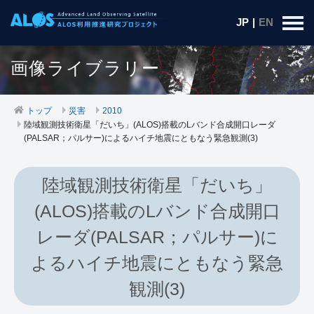
JP
|
EN
画像ライブラリー
トップ
災害
2010
陸域観測技術衛星「だいち」(ALOS)搭載のLバンド合成開口レーダ
(PALSAR；パルサー)によるハイチ地震にともなう緊急観測(3)
陸域観測技術衛星「だいち」
(ALOS)搭載のLバンド合成開口
レーダ(PALSAR；パルサー)に
よるハイチ地震にともなう緊急
観測(3)