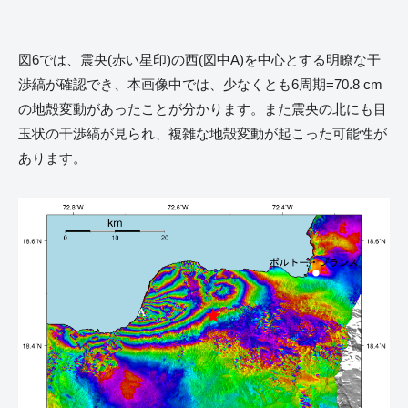
図6では、震央(赤い星印)の西(図中A)を中心とする明瞭な干
渉縞が確認でき、本画像中では、少なくとも6周期=70.8 cm
の地殻変動があったことが分かります。また震央の北にも目
玉状の干渉縞が見られ、複雑な地殻変動が起こった可能性が
あります。