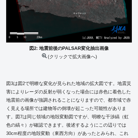
図2: 地震前後のPALSAR変化抽出画像
(クリックで拡大画像へ)
図3は図2で明瞭な変化が見られた地域の拡大図です。地震災
害によりレーダの反射が弱くなった場合には赤色に着色した
地震前の画像が強調されることになりますので、都市域で赤
く見える場所では建物等の倒壊が起こった可能性がありま
す。図7は同じ領域の地殻変動図ですが、明瞭な干渉縞（虹
色の縞々）が確認できます。後述するようにこの辺りでは
30cm程度の地殻変動（東西方向）があったとみられ、これ