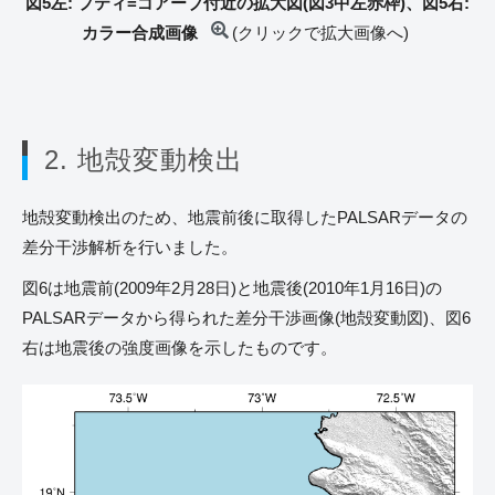
図5左: プティ=ゴアーブ付近の拡大図(図3中左赤枠)、図5右:
カラー合成画像
(クリックで拡大画像へ)
2. 地殻変動検出
地殻変動検出のため、地震前後に取得したPALSARデータの
差分干渉解析を行いました。
図6は地震前(2009年2月28日)と地震後(2010年1月16日)の
PALSARデータから得られた差分干渉画像(地殻変動図)、図6
右は地震後の強度画像を示したものです。