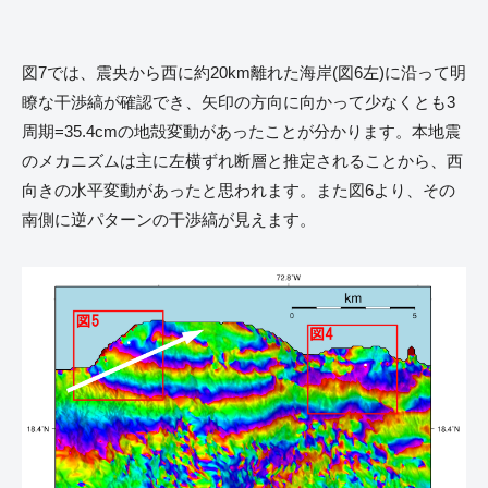
図7では、震央から西に約20km離れた海岸(図6左)に沿って明
瞭な干渉縞が確認でき、矢印の方向に向かって少なくとも3
周期=35.4cmの地殻変動があったことが分かります。本地震
のメカニズムは主に左横ずれ断層と推定されることから、西
向きの水平変動があったと思われます。また図6より、その
南側に逆パターンの干渉縞が見えます。