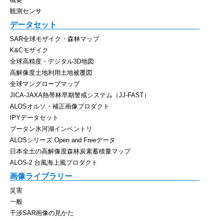
観測センサ
データセット
SAR全球モザイク・森林マップ
K&Cモザイク
全球高精度・デジタル3D地図
高解像度土地利用土地被覆図
全球マングローブマップ
JICA-JAXA熱帯林早期警戒システム（JJ-FAST）
ALOSオルソ・補正画像プロダクト
IPYデータセット
ブータン氷河湖インベントリ
ALOSシリーズ Open and Freeデータ
日本全土の高解像度森林炭素蓄積量マップ
ALOS-2 台風海上風プロダクト
画像ライブラリー
災害
一般
干渉SAR画像の見かた