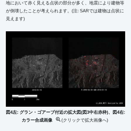
地において赤く見える点状の部分が多く、地震により建物等
が倒壊したことが考えられます。(注: SARでは建物は点状に
見えます)
図4左: グラン・ゴアーブ付近の拡大図(図3中右赤枠)、図4右:
カラー合成画像
(クリックで拡大画像へ)