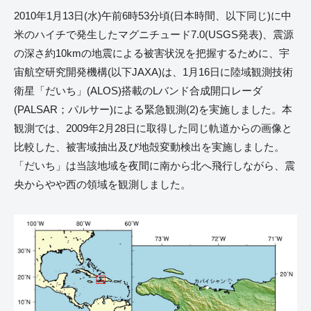
2010年1月13日(水)午前6時53分頃(日本時間、以下同じ)に中
米のハイチで発生したマグニチュード7.0(USGS発表)、震源
の深さ約10kmの地震による被害状況を把握するために、宇
宙航空研究開発機構(以下JAXA)は、1月16日に陸域観測技術
衛星「だいち」(ALOS)搭載のLバンド合成開口レーダ
(PALSAR；パルサー)による緊急観測(2)を実施しました。本
観測では、2009年2月28日に取得した同じ軌道からの画像と
比較した、被害域抽出及び地殻変動検出を実施しました。
「だいち」は当該地域を夜間に南から北へ飛行しながら、震
央からやや西の領域を観測しました。