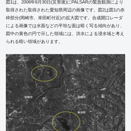
図1は、2008年8月30日(災害後)にPALSARの緊急観測により
取得された取得された愛知県周辺の画像です。図2は図1の赤
枠部分(岡崎市、幸田町付近)の拡大図です。合成開口レーダ
による画像では水面などの平坦な面は暗く写る傾向があり、
図中の黄色の円で示した領域には、洪水による浸水域と考え
られる暗い領域があります。