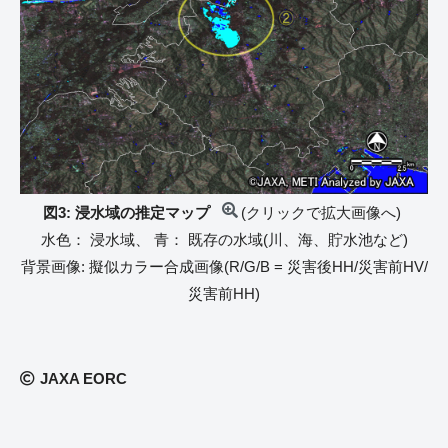
図3: 浸水域の推定マップ
(クリックで拡大画像へ)
水色： 浸水域、 青： 既存の水域(川、海、貯水池など)
背景画像: 擬似カラー合成画像(R/G/B = 災害後HH/災害前HV/
災害前HH)
JAXA EORC