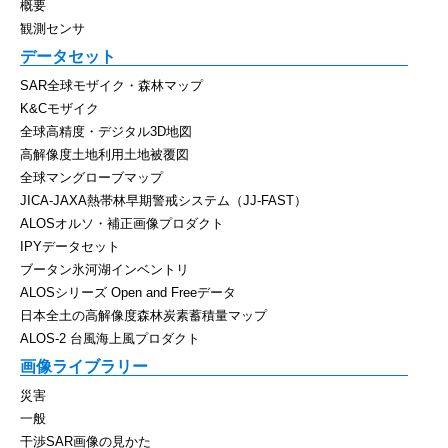
概要
観測センサ
データセット
SAR全球モザイク・森林マップ
K&Cモザイク
全球高精度・デジタル3D地図
高解像度土地利用土地被覆図
全球マングローブマップ
JICA-JAXA熱帯林早期警戒システム（JJ-FAST）
ALOSオルソ・補正画像プロダクト
IPYデータセット
ブータン氷河湖インベントリ
ALOSシリーズ Open and Freeデータ
日本全土の高解像度森林炭素蓄積量マップ
ALOS-2 台風海上風プロダクト
画像ライブラリー
災害
一般
干渉SAR画像の見かた