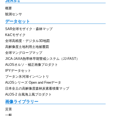
JERS-1
概要
観測センサ
データセット
SAR全球モザイク・森林マップ
K&Cモザイク
全球高精度・デジタル3D地図
高解像度土地利用土地被覆図
全球マングローブマップ
JICA-JAXA熱帯林早期警戒システム（JJ-FAST）
ALOSオルソ・補正画像プロダクト
IPYデータセット
ブータン氷河湖インベントリ
ALOSシリーズ Open and Freeデータ
日本全土の高解像度森林炭素蓄積量マップ
ALOS-2 台風海上風プロダクト
画像ライブラリー
災害
一般