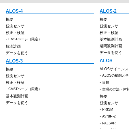
ALOS-4
ALOS-2
概要
概要
観測センサ
観測センサ
校正・検証
校正・検証
CVSTページ（限定）
基本観測計画
週間観測計画
観測計画
データを使う
データを使う
ALOS
ALOS-3
ALOSサイエン
概要
ALOSの構想と
観測センサ
校正・検証
目標
CVSTページ（限定）
実現の方法・体
基本観測計画
概要
データを使う
観測センサ
PRISM
AVNIR-2
PALSAR