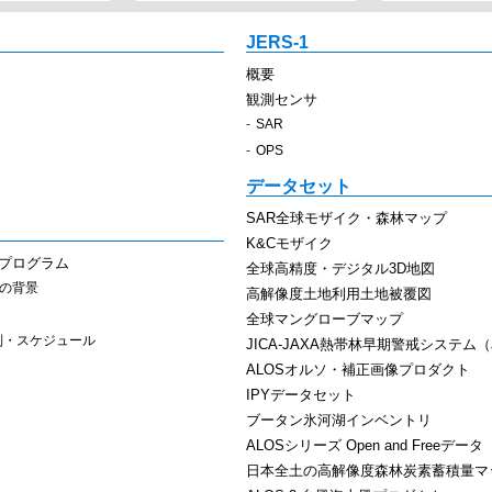
JERS-1
概要
観測センサ
SAR
OPS
データセット
SAR全球モザイク・森林マップ
K&Cモザイク
スプログラム
全球高精度・デジタル3D地図
その背景
高解像度土地利用土地被覆図
全球マングローブマップ
制・スケジュール
JICA-JAXA熱帯林早期警戒システム（J
ALOSオルソ・補正画像プロダクト
IPYデータセット
ブータン氷河湖インベントリ
ALOSシリーズ Open and Freeデータ
日本全土の高解像度森林炭素蓄積量マ