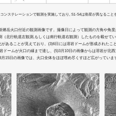
よるコンステレーションで観測を実施しており, S1-S4は衛星が異なること
た新燃岳火口付近の観測画像です。撮像日によって観測の方角や角度
（北行軌道左観測,もしくは南行軌道右観測）したものを載せています
し変化があることが見えており、(3)6日には溶岩ドームが形成され
溶岩ドームが火口の縁まで達し、(5)3月10日の画像からは溶岩が
)3月15日の画像では、火口全体をほぼ埋め尽くすほど広がっています