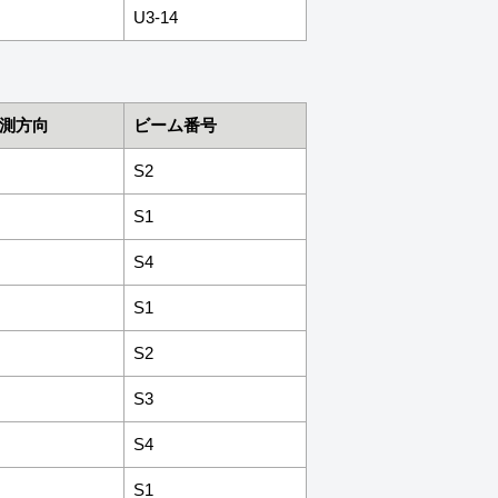
U3-14
測方向
ビーム番号
S2
S1
S4
S1
S2
S3
S4
S1