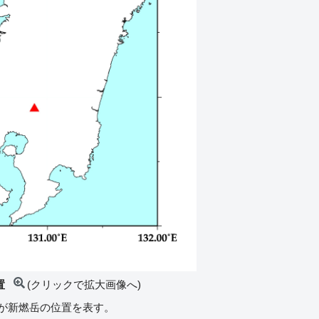
置
(クリックで拡大画像へ)
角が新燃岳の位置を表す。