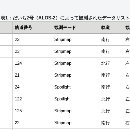
表1：だいち2号（ALOS-2）によって観測されたデータリスト
軌道番号
観測モード
軌道
観
23
Stripmap
南行
右
23
Stripmap
南行
右
124
Stripmap
北行
左
21
Stripmap
南行
右
24
Spotlight
南行
右
122
Spotlight
北行
左
125
Stripmap
北行
左
22
Stripmap
南行
右