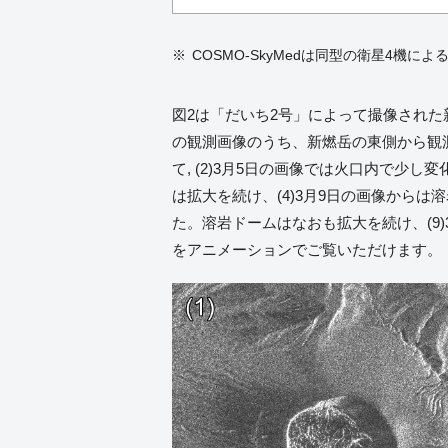
COSMO-SkyMedは同型の衛星4機に
図2は「だいち2号」によって撮像され
の観測画像のうち、新燃岳の東側から観測
て, (2)3月5日の画像では火口内で少
は拡大を続け、(4)3月9日の画像からは
た。溶岩ドームはなおも拡大を続け、(9
をアニメーションでご覧いただけます。