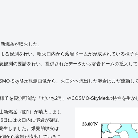
島山新燃岳が噴火した。
」による観測を行い、噴火口内から溶岩ドームが形成されている様子
よる緊急観測の要請を行い、提供されたデータから溶岩ドームの拡大
のCOSMO-SkyMed観測画像から、火口外へ流出した溶岩はまだ流
子を観測可能な「だいち2号」やCOSMO-SkyMedの特性を生
島山新燃岳（図1）が噴火しまし
月6日には火口内に溶岩が確認
が発生しました。爆発的噴火は
北西側から溶岩が流出しているこ