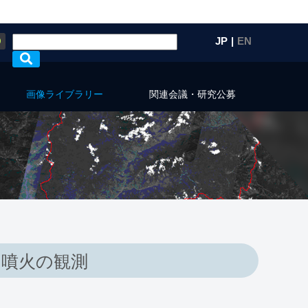
Q
JP
|
EN
画像ライブラリー
関連会議・研究公募
山噴火の観測