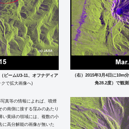
（右）2015年3月4日に10
ド（ビームU3-11、オフナディア
角28.2度）で観測
ックで拡大画像へ)
の写真等の情報によれば、噴煙
その南側に接する窪みのあたり
薄い黄緑の領域には、複数の小
去に高分解能の画像が無いた