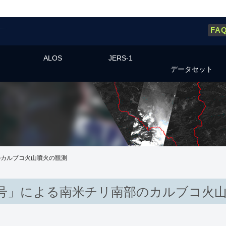
FA
ALOS
JERS-1
データセット
のカルブコ火山噴火の観測
号」による南米チリ南部のカルブコ火