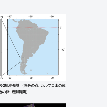
LSAR-2観測領域 （赤色の点: カルブコ山の位
色の枠: 観測範囲）