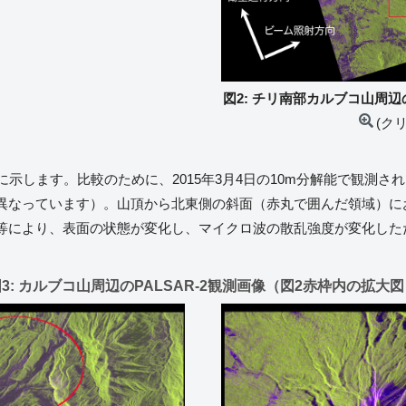
図2: チリ南部カルブコ山周辺の
(ク
に示します。比較のために、2015年3月4日の10m分解能で観測
異なっています）。山頂から北東側の斜面（赤丸で囲んだ領域）に
等により、表面の状態が変化し、マイクロ波の散乱強度が変化した
3: カルブコ山周辺のPALSAR-2観測画像（図2赤枠内の拡大