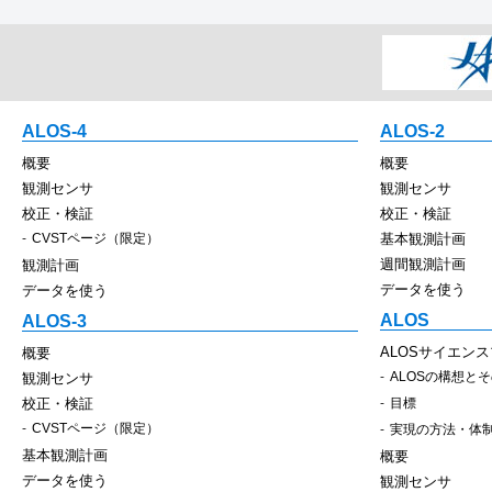
ALOS-4
ALOS-2
概要
概要
観測センサ
観測センサ
校正・検証
校正・検証
CVSTページ（限定）
基本観測計画
週間観測計画
観測計画
データを使う
データを使う
ALOS
ALOS-3
ALOSサイエン
概要
ALOSの構想と
観測センサ
校正・検証
目標
CVSTページ（限定）
実現の方法・体
基本観測計画
概要
データを使う
観測センサ