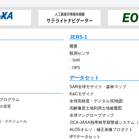
JERS-1
概要
観測センサ
SAR
OPS
データセット
SAR全球モザイク・森林マップ
K&Cモザイク
スプログラム
全球高精度・デジタル3D地図
その背景
高解像度土地利用土地被覆図
全球マングローブマップ
制・スケジュール
JICA-JAXA熱帯林早期警戒システム（J
ALOSオルソ・補正画像プロダクト
IPYデータセット