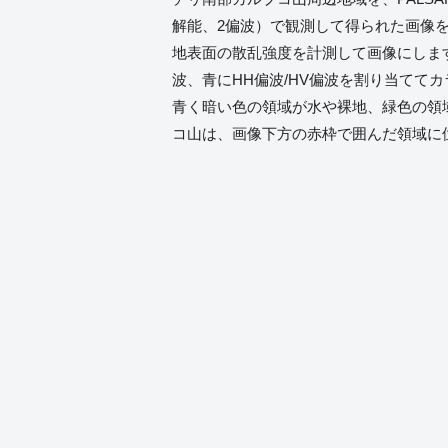
解能、2偏波）で観測して得られた画像を図
地表面の散乱強度を計測して画像にします
波、青にHH偏波/HV偏波を割り当てて
青く暗い色の領域が水や裸地、緑色の領
コ山は、画像下方の赤枠で囲んだ領域に