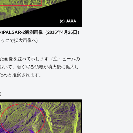
PALSAR-2観測画像（2015年4月25日）
リックで拡大画像へ)
された画像を並べて示します（注：ビームの
おいて、暗く写る領域が噴火後に拡大し
ためと推察されます。
図）