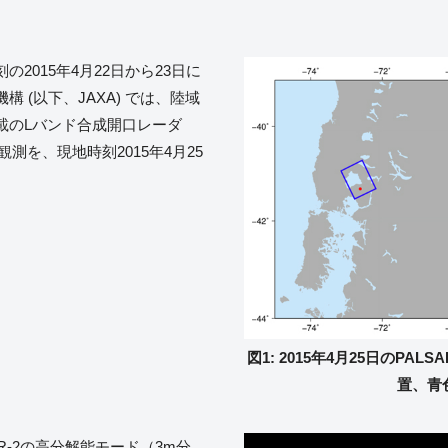
2015年4月22日から23日に
 (以下、JAXA) では、陸域
 搭載のLバンド合成開口レーダ
の観測を、現地時刻2015年4月25
。
図1: 2015年4月25日のPA
置、青
R-2の高分解能モード（3m分