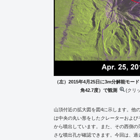
（左）2015年4月25日に3m分解能モー
角42.7度）で観測
(クリ
山頂付近の拡大図を図4に示します。他
は中央の丸い形をしたクレーターおよび
から噴出しています。また、その西側の
さな噴出孔が確認できます。今回は、過