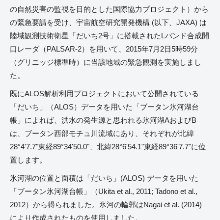
の自然災害の監視を目的とした国際協力プロジェクト）から
の緊急要請を受け、宇宙航空研究開発機構 (以下、JAXA) は
陸域観測技術衛星「だいち2号」に搭載されたLバンド合成開
口レーダ（PALSAR-2）を用いて、2015年7月2日5時59分
（グリニッジ標準時）に当該地域の緊急観測を実施しまし
た。
既にALOS解析利用プロジェクトにおいて公開されている
「だいち」（ALOS）データを用いた「ブータン氷河湖台
帳」によれば、洪水の発生源と思われる氷河湖AおよびB
は、ブータン西部モチュ川流域にあり、それぞれが北緯
28°4'7.7"東経89°34'50.0"、北緯28°6'54.1"東経89°36'7.7"に位
置します。
氷河湖の位置と面積は「だいち」(ALOS) データを用いた
「ブータン氷河湖台帳」（Ukita et al., 2011; Tadono et al.,
2012）から得られました。氷河の輪郭はNagai et al. (2014)
により作成されたものを使用しました。