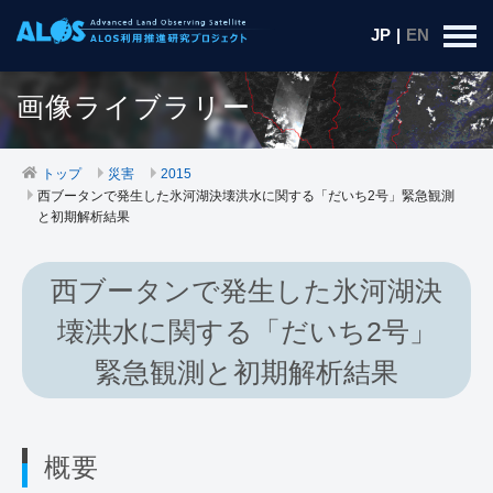
JP
|
EN
画像ライブラリー
トップ
災害
2015
西ブータンで発生した氷河湖決壊洪水に関する「だいち2号」緊急観測
と初期解析結果
西ブータンで発生した氷河湖決
壊洪水に関する「だいち2号」
緊急観測と初期解析結果
概要