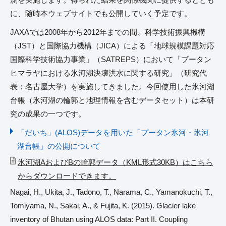
に、随時本ウェブサイトでも公開していく予定です。
JAXAでは2008年から2012年までの間、科学技術振興機構
（JST）と国際協力機構（JICA）による「地球規模課題対応
国際科学技術協力事業」（SATREPS）において「ブータン
ヒマラヤにおける氷河湖決壊洪水に関する研究」（研究代
表：名古屋大学）を実施してきました。今回使用した氷河湖
台帳（氷河湖の輪郭と地理情報を含むデータセット）は本研
究の成果の一つです。
「だいち」(ALOS)データを用いた「ブータン氷河・氷河
湖台帳」の公開について
氷河湖AおよびBの輪郭データ（KML形式30KB）はこちら
からダウンロードできます。
Nagai, H., Ukita, J., Tadono, T., Narama, C., Yamanokuchi, T.,
Tomiyama, N., Sakai, A., & Fujita, K. (2015). Glacier lake
inventory of Bhutan using ALOS data: Part II. Coupling