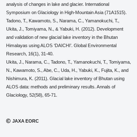
analysis of changes in lake and glacier. International
Symposium on Glaciology in High-Mountain Asia (71A1515).
Tadono, T., Kawamoto, S., Narama, C., Yamanokuchi, T.,
Ukita, J., Tomiyama, N., & Yabuki, H. (2012). Development
and validation of new glacial lake inventory in the Bhutan
Himalayas using ALOS ‘DAICHI’. Global Environmental
Research, 16(1), 31-40.
Ukita, J., Narama, C., Tadono, T., Yamanokuchi, T., Tomiyama,
N., Kawamoto, S., Abe, C., Uda, H., Yabuki, K., Fujita, K., and
Nishimura, K. (2011). Glacial lake inventory of Bhutan using
ALOS data: methods and preliminary results. Annals of
Glaciology, 52(58), 65-71.
JAXA EORC