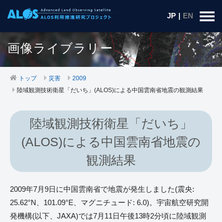
JP
|
EN
画像ライブラリー
トップ
災害
2009
陸域観測技術衛星「だいち」(ALOS)による中国雲南省地震の観測結果
陸域観測技術衛星「だいち」
(ALOS)による中国雲南省地震の
観測結果
2009年7月9日に中国雲南省で地震が発生しました(震央:
25.62°N、101.09°E、マグニチュード: 6.0)。宇宙航空研究開
発機構(以下、JAXA)では7月11日午後13時2分頃に陸域観測