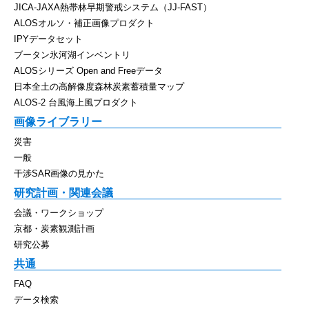
JICA-JAXA熱帯林早期警戒システム（JJ-FAST）
ALOSオルソ・補正画像プロダクト
IPYデータセット
ブータン氷河湖インベントリ
ALOSシリーズ Open and Freeデータ
日本全土の高解像度森林炭素蓄積量マップ
ALOS-2 台風海上風プロダクト
画像ライブラリー
災害
一般
干渉SAR画像の見かた
研究計画・関連会議
会議・ワークショップ
京都・炭素観測計画
研究公募
共通
FAQ
データ検索