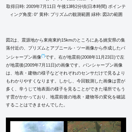
取得日時: 2009年7月11日 午後13時2分頃(日本時間) ポインテ
ィング角度: 0° 黄枠: プリズムの観測範囲 緑枠: 図2の範囲
図2は、震源地から東南東約15kmのところにある姚安県の集
落付近の、プリズムとアブニール・ツー画像から作成したパ
(*)
ンシャープン画像
です。右が地震前(2008年11月23日)で左
が地震後(2009年7月11日)の画像です。パンシャープン画像
は、地表・建物の様子などそれぞれのセンサだけで見るより
もわかりやすくなります。しかし、今回観測した画像は雲が
多く、辛うじて地表面の様子を見ることができた場所でもう
す雲がかかっており、地震前後の地表・建物等の変化を確認
することはできませんでした。