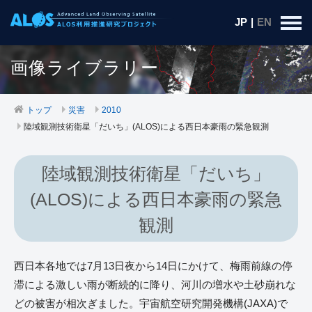
JP
|
EN
画像ライブラリー
トップ
災害
2010
陸域観測技術衛星「だいち」(ALOS)による西日本豪雨の緊急観測
陸域観測技術衛星「だいち」
(ALOS)による西日本豪雨の緊急
観測
西日本各地では7月13日夜から14日にかけて、梅雨前線の停
滞による激しい雨が断続的に降り、河川の増水や土砂崩れな
どの被害が相次ぎました。宇宙航空研究開発機構(JAXA)で