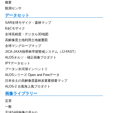
概要
観測センサ
データセット
SAR全球モザイク・森林マップ
K&Cモザイク
全球高精度・デジタル3D地図
高解像度土地利用土地被覆図
全球マングローブマップ
JICA-JAXA熱帯林早期警戒システム（JJ-FAST）
ALOSオルソ・補正画像プロダクト
IPYデータセット
ブータン氷河湖インベントリ
ALOSシリーズ Open and Freeデータ
日本全土の高解像度森林炭素蓄積量マップ
ALOS-2 台風海上風プロダクト
画像ライブラリー
災害
一般
干渉SAR画像の見かた