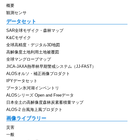
概要
観測センサ
データセット
SAR全球モザイク・森林マップ
K&Cモザイク
全球高精度・デジタル3D地図
高解像度土地利用土地被覆図
全球マングローブマップ
JICA-JAXA熱帯林早期警戒システム（JJ-FAST）
ALOSオルソ・補正画像プロダクト
IPYデータセット
ブータン氷河湖インベントリ
ALOSシリーズ Open and Freeデータ
日本全土の高解像度森林炭素蓄積量マップ
ALOS-2 台風海上風プロダクト
画像ライブラリー
災害
一般