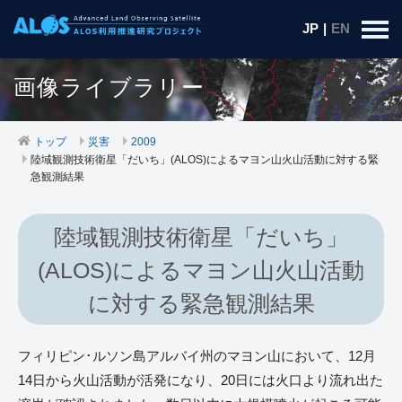
JP
|
EN
画像ライブラリー
トップ
災害
2009
陸域観測技術衛星「だいち」(ALOS)によるマヨン山火山活動に対する緊
急観測結果
陸域観測技術衛星「だいち」
(ALOS)によるマヨン山火山活動
に対する緊急観測結果
フィリピン･ルソン島アルバイ州のマヨン山において、12月
14日から火山活動が活発になり、20日には火口より流れ出た