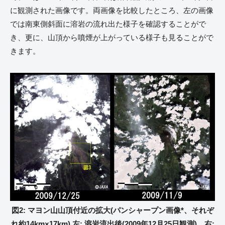
に観測された画像です。両画像を比較したところ、左の画像
では南東側斜面に溶岩の流れ出た様子を確認することがで
き、更に、山頂から噴煙が上がっている様子も見ることがで
きます。
図2: マヨン山山頂付近の拡大(パンシャープン画像*、それぞ
れ約14km×17km) 左: 溶岩流出後(2009年12月25日観測)、右: