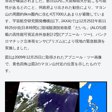
溶岩が確認されました。数日以内に大規模噴火が起こる可能
性があるとのこと、州政府より出された勧告により、マヨン
山の周囲約8km圏内に住む4万7000人あまりが避難していま
す。宇宙航空研究開発機構(以下, JAXA)では12月25日午前11
時25分頃(日本時間)に陸域観測技術衛星「だいち」(ALOS)搭
載の高性能可視近赤外放射計2型(アブニール・ツー)、パンク
ロマチック立体視センサ(プリズム)により現地の緊急観測を
実施しました。
図1は2009年12月25日に取得されたアブニール・ツー画像
で、黄色四角は図2のマヨン山付近の位置を示したもので
す。